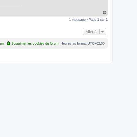
H
a
1 message • Page
1
sur
1
u
t
Aller à
rum
Supprimer les cookies du forum
Heures au format
UTC+02:00