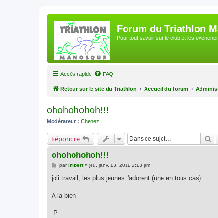
Forum du Triathlon 
Pour tout savoir sur le club et les événè
Accès rapide
FAQ
Retour sur le site du Triathlon
Accueil du forum
Adminis
ohohohohoh!!!
Modérateur :
Chenez
R
Répondre
ohohohohoh!!!
M
par
imbert
»
jeu. janv. 13, 2011 2:13 pm
e
s
joli travail, les plus jeunes l'adorent (une en tous cas)
s
a
g
A la bien
e
:P