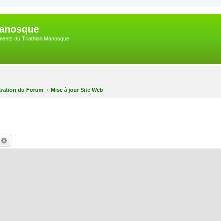
Manosque
nements du Triathlon Manosque
tration du Forum
Mise à jour Site Web
echercher
Recherche avancée