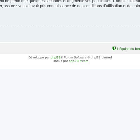
ment ne prend que quelques secondes et augmente vos possibilités. L’administrate
 assurez-vous d’avoir pris connaissance de nos conditions d’utilisation et de notre 
L’équipe du fo
Développé par
phpBB
® Forum Software © phpBB Limited
Traduit par
phpBB-fr.com