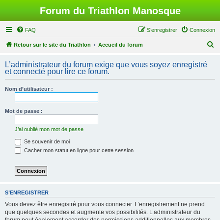
Forum du Triathlon Manosque
FAQ
S’enregistrer
Connexion
R
Retour sur le site du Triathlon
Accueil du forum
e
L’administrateur du forum exige que vous soyez enregistré
c
et connecté pour lire ce forum.
h
Nom d’utilisateur :
e
r
Mot de passe :
c
h
J’ai oublié mon mot de passe
e
Se souvenir de moi
Cacher mon statut en ligne pour cette session
r
S’ENREGISTRER
Vous devez être enregistré pour vous connecter. L’enregistrement ne prend
que quelques secondes et augmente vos possibilités. L’administrateur du
forum peut également accorder des permissions additionnelles aux membres