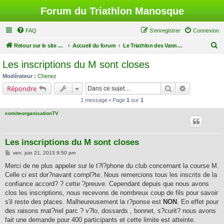
Forum du Triathlon Manosque
FAQ
S’enregistrer
Connexion
R
Retour sur le site du Triathlon
Accueil du forum
Le Triathlon des Vannades
e
Les inscriptions du M sont closes
c
Modérateur :
Chenez
h
Rechercher
Recherche a
Répondre
e
1 message • Page
1
sur
1
r
comiteorganisationTV
c
h
Les inscriptions du M sont closes
e
M
ven. juin 21, 2013 9:50 pm
r
e
s
Merci de ne plus appeler sur le t?l?phone du club concernant la course M.
s
Celle ci est dor?navant compl?te. Nous remercions tous les inscrits de la
a
g
confiance accord? ? cette ?preuve. Cependant depuis que nous avons
e
clos les inscriptions, nous recevons de nombreux coup de fils pour savoir
s'il reste des places. Malheureusement la r?ponse est
NON
. En effet pour
des raisons mat?riel parc ? v?lo, dossards , bonnet, s?curit? nous avons
fait une demande pour 400 participants et cette limite est atteinte.