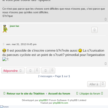
Ce n'est pas parce que les choses sont difficiles que nous n'osons pas, c'est parce que
nous n'osons pas qu'elles sont difficiles.
S?n?que
jean luc
M
ven. mai 31, 2013 9:45 pm
e
s
Il est possible de s'inscrire comme b?n?vole aussi
La s?curisation
s
du parcours cycliste est un point de s?curit? primordial pour l'organisation
a
g
e
Répondre
2 messages • Page
1
sur
1
Aller à
Retour sur le site du Triathlon
Accueil du forum
L’équipe du forum
Développé par
phpBB
® Forum Software © phpBB Limited
Traduit par
phpBB-fr.com