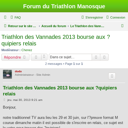
Forum du Triathlon Manosque
FAQ
S’enregistrer
Connexion
R
Retour sur le site du Triathlon
Accueil du forum
Le Triathlon des Vannades
e
Triathlon des Vannades 2013 bourse aux ?
c
quipiers relais
h
Modérateur :
Chenez
e
Rechercher
Recherche a
Répondre
r
2 messages • Page
1
sur
1
c
dodo
h
Administrateur - Site Admin
e
Triathlon des Vannades 2013 bourse aux ?quipiers
r
relais
M
jeu. mai 30, 2013 9:21 am
e
s
Bonjour,
s
a
g
notre traditionnel TV aura lieu les 29 et 30 juin, sur l'?preuve format M
e
courue dimanche matin il est possible de s'inscrire en relais, ce sujet est
le votre pour trouver des ?quipiers!