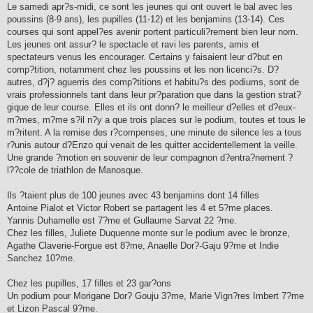
Le samedi apr?s-midi, ce sont les jeunes qui ont ouvert le bal avec les
poussins (8-9 ans), les pupilles (11-12) et les benjamins (13-14). Ces
courses qui sont appel?es avenir portent particuli?rement bien leur nom.
Les jeunes ont assur? le spectacle et ravi les parents, amis et
spectateurs venus les encourager. Certains y faisaient leur d?but en
comp?tition, notamment chez les poussins et les non licenci?s. D?
autres, d?j? aguerris des comp?titions et habitu?s des podiums, sont de
vrais professionnels tant dans leur pr?paration que dans la gestion strat?
gique de leur course. Elles et ils ont donn? le meilleur d?elles et d?eux-
m?mes, m?me s?il n?y a que trois places sur le podium, toutes et tous le
m?ritent. A la remise des r?compenses, une minute de silence les a tous
r?unis autour d?Enzo qui venait de les quitter accidentellement la veille.
Une grande ?motion en souvenir de leur compagnon d?entra?nement ?
l??cole de triathlon de Manosque.
Ils ?taient plus de 100 jeunes avec 43 benjamins dont 14 filles
Antoine Pialot et Victor Robert se partagent les 4 et 5?me places.
Yannis Duhamelle est 7?me et Gullaume Sarvat 22 ?me.
Chez les filles, Juliete Duquenne monte sur le podium avec le bronze,
Agathe Claverie-Forgue est 8?me, Anaelle Dor?-Gaju 9?me et Indie
Sanchez 10?me.
Chez les pupilles, 17 filles et 23 gar?ons
Un podium pour Morigane Dor? Gouju 3?me, Marie Vign?res Imbert 7?me
et Lizon Pascal 9?me.