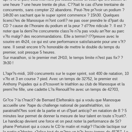
une heure ? une heure trente de plus. C??tait le cas d?une trentaine de
concurrents, sans compter 22 abandons. Peut-?tre pr?voir un podium ?
14h30 en sachant que le super sprint commence ? 15h30. Quelques
licenci?es de Manosque m?ont confi? ne pas oser prendre le d?part du
CD ? cause de l?horaire du podium et la peur ? d??tre ridicule ?. Il est ?
noter que la derni?re concurrente class?e n?a pas voulu arr?ter au parc
v?lo malgr? des recommandations. Elle a termin? l??preuve avec le
sourire en 4h24, ce qui est une performance satisfaisante pour une v?t?
rane. Il serait encore tr?s honorable de mettre le double du temps du
premier, soit presque 5 heures.
Sur marathon, si le premier met 2H10, le temps limite n?est pas fix? ?
3h30 !
L?apr?s-midi, 169 concurrents sur le super sprint, soit 400 de natation, 10
v?lo et 3 en course ? pied. Avec un temps de 32?52, le premier est
Anthony Pujades qui a d?couvert le triathlon au club de Manosque et la
premi?re fille, une cadette L?a Renouill?re avec un temps de 42?03,
Gr?ce ? la t?nacit? de Bernard Elefterakis qui a voulu que Manosque
accueille une ?tape du challenge national de parathriathlon, six
paratriathl?tes sont de la partie et un d?part anticip? en natation de 8 ? 5
minutes leur permet de donner la mesure de leur talent en toute s?curit?.
Le handicap devient une force et on peut noter la performance de St?
phane Pertuiset qui a couru le CD le matin et malgr? l?acide lactique sur
la partie p?destre, r?alise tout de m?me un tr?s beau temps de 45?57. Le