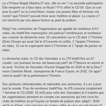
La v?t?rane Magali Martina 57 ans, elle en est ? sa seconde participation.
Elle remporte un s?jour dans un Ryad ? F?s offert le CD 04. Que ce soit
pour la sant? ou la comp?tition, toutes ces jeunes filles et femmes ont
montr? que f?minit? pouvait rimer avec triathlon et plaisir. La course s?
est termin?e par une danse festive au pied du podium.
Malgr? les contraintes de l?organisation qui appelle de nombreux b?n?
voles, les triathl?tes manosquins ont particip? nombreuses et nombreux
aux courses du dimanche avec 15 concurrents sur le CD dont 1 f?minine
(Doris Drouan qui avait fait le d?couverte la veille), 2 ?quipes f?minines
en relais, 15 sur le supersprint dont 5 f?minines et 1 ?quipe de jeunes en
relais.
Le dimanche matin, le CD des Vannades a vu 270 triathl?tes en d?
coudre. Les journaux locaux ont beaucoup parl? de l??preuve en amont et
en aval. Victoire du Vesoulien Vincent Stagap?de en 2h20 et de la Drac?
noise Charlotte Morel, championne de France Espoir, en 2h32. On appr?
ciera la qualit? de la performance f?minine.
Des pointures internationales et nationales aux anonymes, il y en a pour
tout le monde. Pour de nombreux triathl?tes, le d?fi consiste simplement
? terminer le CD (1500, 53 et10 pour celui des Vannades) et il importe que
les organisateurs prennent en compte ces anonymes qui font vivre les
clubs de triathlon en pr?voyant un horaire de podium plus adapt?. 3h30
apr?s le d?part, cela met hors jeu toutes celles et ceux qui ont besoin d?