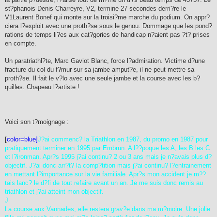
st?phanois Denis Charreyre, V2, termine 27 secondes derri?re le
V1Laurent Bonef qui monte sur la troisi?me marche du podium. On appr?
ciera l?exploit avec une proth?se sous le genou. Dommage que les pond?
rations de temps li?es aux cat?gories de handicap n?aient pas ?t? prises
en compte.
Un paratriathl?te, Marc Gaviot Blanc, force l?admiration. Victime d?une
fracture du col du f?mur sur sa jambe amput?e, il ne peut mettre sa
proth?se. Il fait le v?lo avec une seule jambe et la course avec les b?
quilles. Chapeau l?artiste !
Voici son t?moignage :
[
color=blue]
J?ai commenc? la Triathlon en 1987, du promo en 1987 pour
pratiquement terminer en 1995 par Embrun. A l??poque les A, les B les C
et l?ironman. Apr?s 1995 j?ai continu? 2 ou 3 ans mais je n?avais plus d?
objectif. J?ai donc arr?t? la comp?tition mais j?ai continu? l?entrainement
en mettant l?importance sur la vie familiale. Apr?s mon accident je m??
tais lanc? le d?fi de tout refaire avant un an. Je me suis donc remis au
triathlon et j?ai atteint mon objectif.
J
La course aux Vannades, elle restera grav?e dans ma m?moire. Une jolie