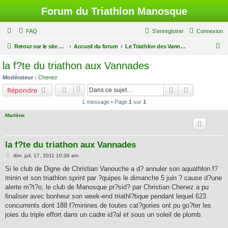
Forum du Triathlon Manosque
FAQ
S’enregistrer
Connexion
R
Retour sur le site du Triathlon
Accueil du forum
Le Triathlon des Vannades
e
la f?te du triathon aux Vannades
c
Modérateur :
Chenez
h
Rechercher
Recherche a
Répondre
e
1 message • Page
1
sur
1
r
Marlène
c
h
la f?te du triathon aux Vannades
e
M
dim. juil. 17, 2011 10:36 am
r
e
s
Si le club de Digne de Christian Vanouche a d? annuler son aquathlon f?
s
minin et son triathlon sprint par ?quipes le dimanche 5 juin ? cause d?une
a
g
alerte m?t?o, le club de Manosque pr?sid? par Christian Chenez a pu
e
finaliser avec bonheur son week-end triathl?tique pendant lequel 623
concurrents dont 188 f?minines de toutes cat?gories ont pu go?ter les
joies du triple effort dans un cadre id?al et sous un soleil de plomb.