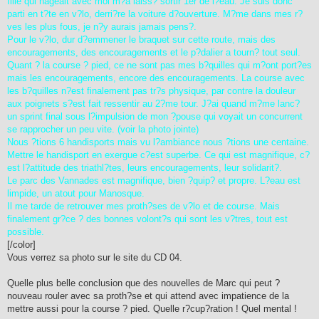
fille qui nageait avec moi m?a laiss? sortir 1er de l?eau. Je suis donc
parti en t?te en v?lo, derri?re la voiture d?ouverture. M?me dans mes r?
ves les plus fous, je n?y aurais jamais pens?.
Pour le v?lo, dur d?emmener le braquet sur cette route, mais des
encouragements, des encouragements et le p?dalier a tourn? tout seul.
Quant ? la course ? pied, ce ne sont pas mes b?quilles qui m?ont port?es
mais les encouragements, encore des encouragements. La course avec
les b?quilles n?est finalement pas tr?s physique, par contre la douleur
aux poignets s?est fait ressentir au 2?me tour. J?ai quand m?me lanc?
un sprint final sous l?impulsion de mon ?pouse qui voyait un concurrent
se rapprocher un peu vite. (voir la photo jointe)
Nous ?tions 6 handisports mais vu l?ambiance nous ?tions une centaine.
Mettre le handisport en exergue c?est superbe. Ce qui est magnifique, c?
est l?attitude des triathl?tes, leurs encouragements, leur solidarit?.
Le parc des Vannades est magnifique, bien ?quip? et propre. L?eau est
limpide, un atout pour Manosque.
Il me tarde de retrouver mes proth?ses de v?lo et de course. Mais
finalement gr?ce ? des bonnes volont?s qui sont les v?tres, tout est
possible.
[/color]
Vous verrez sa photo sur le site du CD 04.
Quelle plus belle conclusion que des nouvelles de Marc qui peut ?
nouveau rouler avec sa proth?se et qui attend avec impatience de la
mettre aussi pour la course ? pied. Quelle r?cup?ration ! Quel mental !