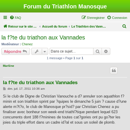
Forum du Triathlon Manosque
FAQ
S’enregistrer
Connexion
R
Retour sur le site du Triathlon
Accueil du forum
Le Triathlon des Vannades
e
la f?te du triathon aux Vannades
c
Modérateur :
Chenez
h
Rechercher
Recherche a
Répondre
e
1 message • Page
1
sur
1
r
Marlène
c
h
la f?te du triathon aux Vannades
e
M
dim. juil. 17, 2011 10:36 am
r
e
s
Si le club de Digne de Christian Vanouche a d? annuler son aquathlon f?
s
minin et son triathlon sprint par ?quipes le dimanche 5 juin ? cause d?une
a
g
alerte m?t?o, le club de Manosque pr?sid? par Christian Chenez a pu
e
finaliser avec bonheur son week-end triathl?tique pendant lequel 623
concurrents dont 188 f?minines de toutes cat?gories ont pu go?ter les
joies du triple effort dans un cadre id?al et sous un soleil de plomb.