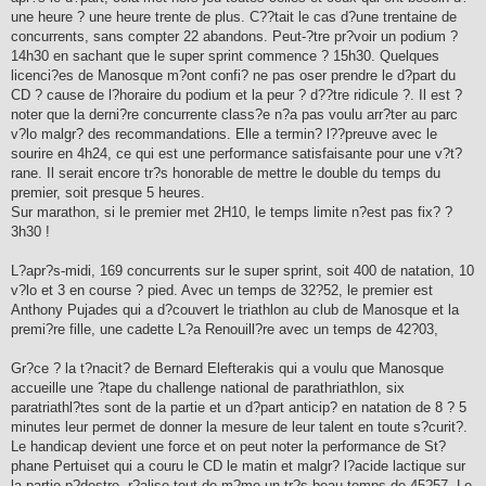
une heure ? une heure trente de plus. C??tait le cas d?une trentaine de
concurrents, sans compter 22 abandons. Peut-?tre pr?voir un podium ?
14h30 en sachant que le super sprint commence ? 15h30. Quelques
licenci?es de Manosque m?ont confi? ne pas oser prendre le d?part du
CD ? cause de l?horaire du podium et la peur ? d??tre ridicule ?. Il est ?
noter que la derni?re concurrente class?e n?a pas voulu arr?ter au parc
v?lo malgr? des recommandations. Elle a termin? l??preuve avec le
sourire en 4h24, ce qui est une performance satisfaisante pour une v?t?
rane. Il serait encore tr?s honorable de mettre le double du temps du
premier, soit presque 5 heures.
Sur marathon, si le premier met 2H10, le temps limite n?est pas fix? ?
3h30 !
L?apr?s-midi, 169 concurrents sur le super sprint, soit 400 de natation, 10
v?lo et 3 en course ? pied. Avec un temps de 32?52, le premier est
Anthony Pujades qui a d?couvert le triathlon au club de Manosque et la
premi?re fille, une cadette L?a Renouill?re avec un temps de 42?03,
Gr?ce ? la t?nacit? de Bernard Elefterakis qui a voulu que Manosque
accueille une ?tape du challenge national de parathriathlon, six
paratriathl?tes sont de la partie et un d?part anticip? en natation de 8 ? 5
minutes leur permet de donner la mesure de leur talent en toute s?curit?.
Le handicap devient une force et on peut noter la performance de St?
phane Pertuiset qui a couru le CD le matin et malgr? l?acide lactique sur
la partie p?destre, r?alise tout de m?me un tr?s beau temps de 45?57. Le