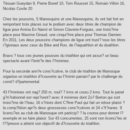
Titouan Gueydan 9, Pierre Bonef 10, Tom Rousset 15, Romain Villon 16,
Nicolas Covile 20
Chez les poussins, 5 Manosquins et une Manosquine, ils ont fait fort en
remportant trois places sur le podium avec deux titres de champion de
ligue pour Amina En Namri et Simon Claverie-Forgues, une troisi?me
place pour Maxime Giraud, une cinqui?me place pour Thomas Damien.
En 2011, Les deux poussins champions de ligue ont trust? tous les titres
r?gionaux avec ceux du Bike and Run, de l?aquathlon et du duathlon.
Bravo ? tous ces jeunes pousses du triathlon qui ont assur? un beau
spectacle avant l?entr?e des f?minines.
Pour la seconde ann?e cons?cutive, le club de triathlon de Manosque
organise un triathlon d?couverte au f?minin parrain? par le challenge du
comit? d?partemental.
43 f?minines ont nag? 250 m, roul? 7 kms et couru 2 kms. Tout le panel
g?n?rationnel est repr?sent? avec 4 minimes dont Zo? Berton qui sort
troisi?me de l?eau, 16 s?niors dont C?line Paul qui fait un retour plaisir ?
la comp?tition apr?s deux grossesses cons?cutives et 24 v?t?ranes. 9
licenci?es au club de Manosque ont particip? ? la course pour donner l?
exemple et se faire plaisir. Sur 43 concurrentes, 25 sont non licenci?es et
l??preuve a atteint son objectif de d?couverte du triathlon.