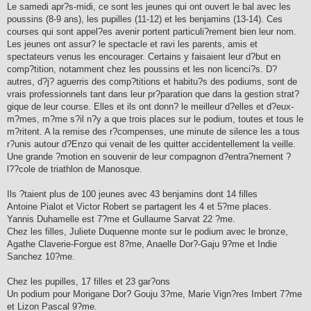
Le samedi apr?s-midi, ce sont les jeunes qui ont ouvert le bal avec les
poussins (8-9 ans), les pupilles (11-12) et les benjamins (13-14). Ces
courses qui sont appel?es avenir portent particuli?rement bien leur nom.
Les jeunes ont assur? le spectacle et ravi les parents, amis et
spectateurs venus les encourager. Certains y faisaient leur d?but en
comp?tition, notamment chez les poussins et les non licenci?s. D?
autres, d?j? aguerris des comp?titions et habitu?s des podiums, sont de
vrais professionnels tant dans leur pr?paration que dans la gestion strat?
gique de leur course. Elles et ils ont donn? le meilleur d?elles et d?eux-
m?mes, m?me s?il n?y a que trois places sur le podium, toutes et tous le
m?ritent. A la remise des r?compenses, une minute de silence les a tous
r?unis autour d?Enzo qui venait de les quitter accidentellement la veille.
Une grande ?motion en souvenir de leur compagnon d?entra?nement ?
l??cole de triathlon de Manosque.
Ils ?taient plus de 100 jeunes avec 43 benjamins dont 14 filles
Antoine Pialot et Victor Robert se partagent les 4 et 5?me places.
Yannis Duhamelle est 7?me et Gullaume Sarvat 22 ?me.
Chez les filles, Juliete Duquenne monte sur le podium avec le bronze,
Agathe Claverie-Forgue est 8?me, Anaelle Dor?-Gaju 9?me et Indie
Sanchez 10?me.
Chez les pupilles, 17 filles et 23 gar?ons
Un podium pour Morigane Dor? Gouju 3?me, Marie Vign?res Imbert 7?me
et Lizon Pascal 9?me.