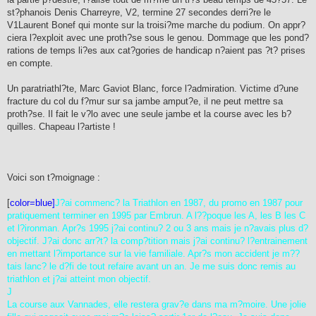
st?phanois Denis Charreyre, V2, termine 27 secondes derri?re le
V1Laurent Bonef qui monte sur la troisi?me marche du podium. On appr?
ciera l?exploit avec une proth?se sous le genou. Dommage que les pond?
rations de temps li?es aux cat?gories de handicap n?aient pas ?t? prises
en compte.
Un paratriathl?te, Marc Gaviot Blanc, force l?admiration. Victime d?une
fracture du col du f?mur sur sa jambe amput?e, il ne peut mettre sa
proth?se. Il fait le v?lo avec une seule jambe et la course avec les b?
quilles. Chapeau l?artiste !
Voici son t?moignage :
[
color=blue]
J?ai commenc? la Triathlon en 1987, du promo en 1987 pour
pratiquement terminer en 1995 par Embrun. A l??poque les A, les B les C
et l?ironman. Apr?s 1995 j?ai continu? 2 ou 3 ans mais je n?avais plus d?
objectif. J?ai donc arr?t? la comp?tition mais j?ai continu? l?entrainement
en mettant l?importance sur la vie familiale. Apr?s mon accident je m??
tais lanc? le d?fi de tout refaire avant un an. Je me suis donc remis au
triathlon et j?ai atteint mon objectif.
J
La course aux Vannades, elle restera grav?e dans ma m?moire. Une jolie