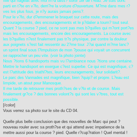
fille qui nageait avec moi m?a laiss? sortir 1er de l?eau. Je suis donc
parti en t?te en v?lo, derri?re la voiture d?ouverture. M?me dans mes r?
ves les plus fous, je n?y aurais jamais pens?.
Pour le v?lo, dur d?emmener le braquet sur cette route, mais des
encouragements, des encouragements et le p?dalier a tourn? tout seul.
Quant ? la course ? pied, ce ne sont pas mes b?quilles qui m?ont port?es
mais les encouragements, encore des encouragements. La course avec
les b?quilles n?est finalement pas tr?s physique, par contre la douleur
aux poignets s?est fait ressentir au 2?me tour. J?ai quand m?me lanc?
un sprint final sous l?impulsion de mon ?pouse qui voyait un concurrent
se rapprocher un peu vite. (voir la photo jointe)
Nous ?tions 6 handisports mais vu l?ambiance nous ?tions une centaine.
Mettre le handisport en exergue c?est superbe. Ce qui est magnifique, c?
est l?attitude des triathl?tes, leurs encouragements, leur solidarit?.
Le parc des Vannades est magnifique, bien ?quip? et propre. L?eau est
limpide, un atout pour Manosque.
Il me tarde de retrouver mes proth?ses de v?lo et de course. Mais
finalement gr?ce ? des bonnes volont?s qui sont les v?tres, tout est
possible.
[/color]
Vous verrez sa photo sur le site du CD 04.
Quelle plus belle conclusion que des nouvelles de Marc qui peut ?
nouveau rouler avec sa proth?se et qui attend avec impatience de la
mettre aussi pour la course ? pied. Quelle r?cup?ration ! Quel mental !