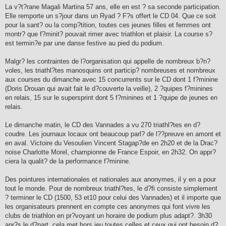
La v?t?rane Magali Martina 57 ans, elle en est ? sa seconde participation.
Elle remporte un s?jour dans un Ryad ? F?s offert le CD 04. Que ce soit
pour la sant? ou la comp?tition, toutes ces jeunes filles et femmes ont
montr? que f?minit? pouvait rimer avec triathlon et plaisir. La course s?
est termin?e par une danse festive au pied du podium.
Malgr? les contraintes de l?organisation qui appelle de nombreux b?n?
voles, les triathl?tes manosquins ont particip? nombreuses et nombreux
aux courses du dimanche avec 15 concurrents sur le CD dont 1 f?minine
(Doris Drouan qui avait fait le d?couverte la veille), 2 ?quipes f?minines
en relais, 15 sur le supersprint dont 5 f?minines et 1 ?quipe de jeunes en
relais.
Le dimanche matin, le CD des Vannades a vu 270 triathl?tes en d?
coudre. Les journaux locaux ont beaucoup parl? de l??preuve en amont et
en aval. Victoire du Vesoulien Vincent Stagap?de en 2h20 et de la Drac?
noise Charlotte Morel, championne de France Espoir, en 2h32. On appr?
ciera la qualit? de la performance f?minine.
Des pointures internationales et nationales aux anonymes, il y en a pour
tout le monde. Pour de nombreux triathl?tes, le d?fi consiste simplement
? terminer le CD (1500, 53 et10 pour celui des Vannades) et il importe que
les organisateurs prennent en compte ces anonymes qui font vivre les
clubs de triathlon en pr?voyant un horaire de podium plus adapt?. 3h30
apr?s le d?part, cela met hors jeu toutes celles et ceux qui ont besoin d?