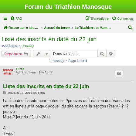
Forum du Triathlon Manosque
FAQ
S’enregistrer
Connexion
R
Retour sur le site du Triathlon
Accueil du forum
Le Triathlon des Vannades
e
Liste des inscrits en date du 22 juin
c
Modérateur :
Chenez
h
Rechercher
Recherche a
Répondre
e
1 message • Page
1
sur
1
r
TFred
c
Administrateur - Site Admin
h
Liste des inscrits en date du 22 juin
e
M
jeu. juin 23, 2011 4:35 pm
r
e
s
La liste des inscrits pour toutes les ?preuves du Triathlon des Vannades
s
est en ligne sur la page d'accueil du site et dans la section r?serv? ? l'?
a
g
preuve.
e
Mise ? jour du 22 juin 2011.
A+
TFred