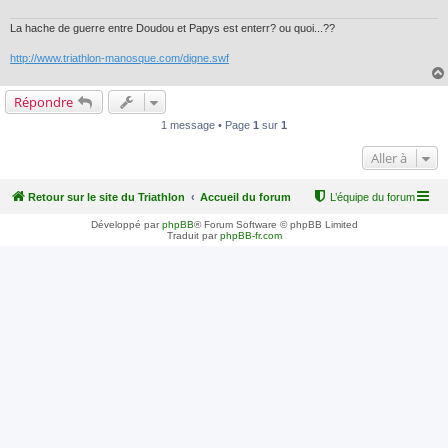
La hache de guerre entre Doudou et Papys est enterr? ou quoi...??
http://www.triathlon-manosque.com/digne.swf
Répondre
1 message • Page
1
sur
1
Aller à
Retour sur le site du Triathlon
Accueil du forum
L’équipe du forum
Développé par
phpBB
® Forum Software © phpBB Limited
Traduit par
phpBB-fr.com