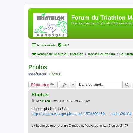
Forum du Triathlon 
Pour tout savoir sur le club et les événè
Accès rapide
FAQ
Retour sur le site du Triathlon
Accueil du forum
Le Triat
Photos
Modérateur :
Chenez
R
Répondre
Photos
M
par
TFred
»
mer. juin 30, 2010 2:02 pm
e
s
Qques photos du CD:
s
http://picasaweb.google.com/11572399139 ... nades2010#
a
g
e
La hache de guerre entre Doudou et Papys est enterr? ou quoi...??