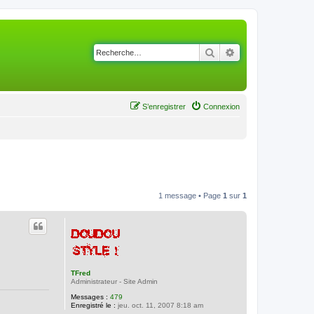
Rechercher
Recherche avancé
S’enregistrer
Connexion
1 message • Page
1
sur
1
TFred
Administrateur - Site Admin
Messages :
479
Enregistré le :
jeu. oct. 11, 2007 8:18 am