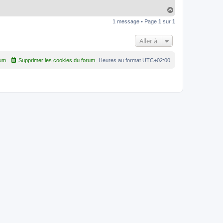
H
a
1 message • Page
1
sur
1
u
t
Aller à
rum
Supprimer les cookies du forum
Heures au format
UTC+02:00