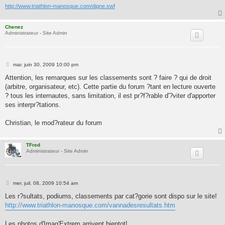
http://www.triathlon-manosque.com/digne.swf
Chenez
Administrateur - Site Admin
M
mar. juin 30, 2009 10:00 pm
e
s
Attention, les remarques sur les classements sont ? faire ? qui de droit
s
(arbitre, organisateur, etc). Cette partie du forum ?tant en lecture ouverte
a
g
? tous les internautes, sans limitation, il est pr?f?rable d'?viter d'apporter
e
ses interpr?tations.
Christian, le mod?rateur du forum
TFred
Administrateur - Site Admin
M
mer. juil. 08, 2009 10:54 am
e
s
Les r?sultats, podiums, classements par cat?gorie sont dispo sur le site!
s
http://www.triathlon-manosque.com/vannadesresultats.htm
a
g
e
Les photos d'Imag'Extrem arrivent bientot!