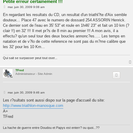
Petite erreur certainement !!!
M
mar. juin 30, 2009 9:08 am
e
s
En regardant les resultats du CD, un resultat d'un triathl?te d'Aix semble
s
douteux... Place 47 avec le numero de dossard 254 ASSORIN Henrick.
a
g
Ce dernier sort de l'eau en 35' 53'' et roule en 1h46' 23" et fait un 10 km (?
e
clair !!) en 32' !!! Il met pr?s de 8 min au premier !!! A mon avis, il a
effectu? qu'un seul tour des deux boucles annonc?es..... Les temps en
natation et de v?lo de cette reference ne sont pas du m?me calibre que
les 32' pour les 10 Km...
Qui sait se surpasser peut tout oser...
TFred
Administrateur - Site Admin
M
mar. juin 30, 2009 9:46 am
e
s
Les r?sultats sont aussi dispo sur la page d'accueil du site:
s
http://www.triathlon-manosque.com
a
g
A+
e
TFred
La hache de guerre entre Doudou et Papys est enterr? ou quoi...??