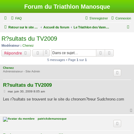
Forum du Triathlon Manosque
FAQ
S’enregistrer
Connexion
R
Retour sur le site du Triathlon
Accueil du forum
Le Triathlon des Vannades
e
R?sultats du TV2009
c
Modérateur :
Chenez
h
Rechercher
Recherche a
Répondre
e
5 messages • Page
1
sur
1
r
Chenez
c
Administrateur - Site Admin
h
R?sultats du TV2009
e
M
mar. juin 30, 2009 8:05 am
r
e
s
Les r?sultats se trouvent sur le site du chronom?treur Sudchrono.com
s
a
g
e
patrickdemanosque