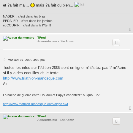
et ?a fait mal...
mais ?a fait du bien...
NAGER... c'est dans les bras
PEDALER... c'est dans les jambes
et COURIR... c'est dans la t?te !!!
TFred
Administrateur - Site Admin
M
mar. avr. 07, 2009 3:02 pm
e
s
Toutes les infos sur l'?dition 2009 sont en ligne, n'h?sitez pas ? m'?crire
s
si il y a des coquilles ds le texte.
a
g
http://www.triathlon-manosque.com
e
A+
La hache de guerre entre Doudou et Papys est enterr? ou quoi...??
http://www.triathlon-manosque.com/digne.swf
TFred
Administrateur - Site Admin