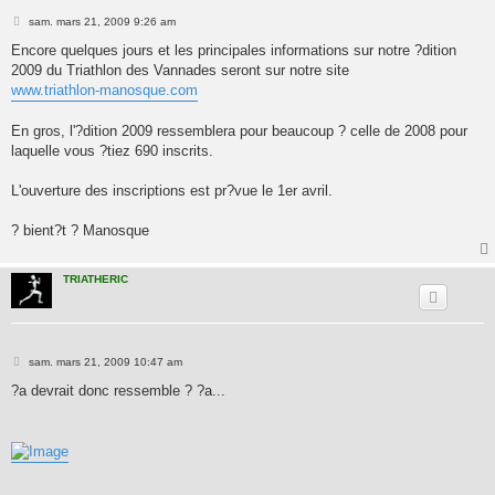
M
sam. mars 21, 2009 9:26 am
e
s
Encore quelques jours et les principales informations sur notre ?dition
s
2009 du Triathlon des Vannades seront sur notre site
a
g
www.triathlon-manosque.com
e
En gros, l'?dition 2009 ressemblera pour beaucoup ? celle de 2008 pour
laquelle vous ?tiez 690 inscrits.
L'ouverture des inscriptions est pr?vue le 1er avril.
? bient?t ? Manosque
TRIATHERIC
M
sam. mars 21, 2009 10:47 am
e
s
?a devrait donc ressemble ? ?a...
s
a
g
e