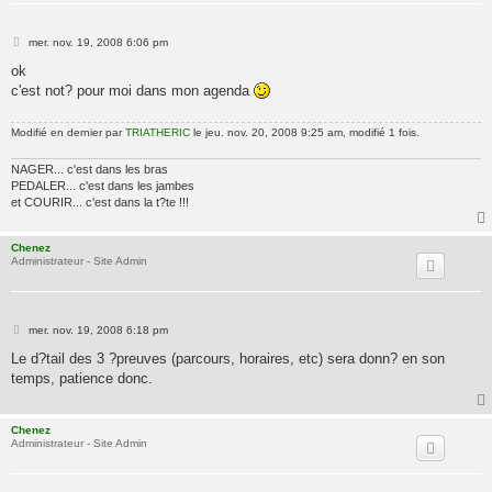
M
mer. nov. 19, 2008 6:06 pm
e
s
ok
s
c'est not? pour moi dans mon agenda
a
g
e
Modifié en dernier par
TRIATHERIC
le jeu. nov. 20, 2008 9:25 am, modifié 1 fois.
NAGER... c'est dans les bras
PEDALER... c'est dans les jambes
et COURIR... c'est dans la t?te !!!
Chenez
Administrateur - Site Admin
M
mer. nov. 19, 2008 6:18 pm
e
s
Le d?tail des 3 ?preuves (parcours, horaires, etc) sera donn? en son
s
temps, patience donc.
a
g
e
Chenez
Administrateur - Site Admin