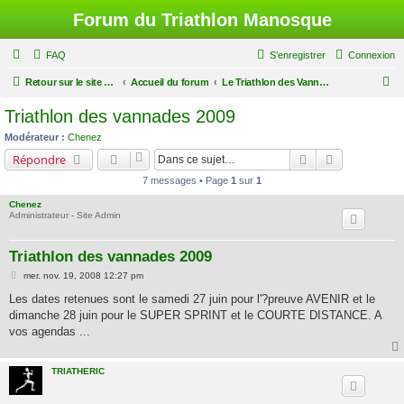
Forum du Triathlon Manosque
FAQ
S’enregistrer
Connexion
R
Retour sur le site du Triathlon
Accueil du forum
Le Triathlon des Vannades
e
Triathlon des vannades 2009
c
Modérateur :
Chenez
h
Rechercher
Recherche a
Répondre
e
7 messages • Page
1
sur
1
r
Chenez
c
Administrateur - Site Admin
h
Triathlon des vannades 2009
e
M
mer. nov. 19, 2008 12:27 pm
r
e
s
Les dates retenues sont le samedi 27 juin pour l'?preuve AVENIR et le
s
dimanche 28 juin pour le SUPER SPRINT et le COURTE DISTANCE. A
a
g
vos agendas ...
e
TRIATHERIC