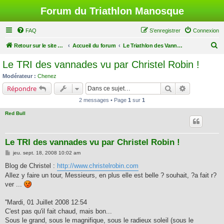
Forum du Triathlon Manosque
FAQ
S’enregistrer
Connexion
R
Retour sur le site du Triathlon
Accueil du forum
Le Triathlon des Vannades
e
Le TRI des vannades vu par Christel Robin !
c
Modérateur :
Chenez
h
Rechercher
Recherche a
Répondre
e
2 messages • Page
1
sur
1
r
Red Bull
c
h
Le TRI des vannades vu par Christel Robin !
e
M
jeu. sept. 18, 2008 10:02 am
r
e
s
Blog de Christel :
http://www.christelrobin.com
s
Allez y faire un tour, Messieurs, en plus elle est belle ? souhait, ?a fait r?
a
g
ver ...
e
''Mardi, 01 Juillet 2008 12:54
C'est pas qu'il fait chaud, mais bon...
Sous le grand, sous le magnifique, sous le radieux soleil (sous le