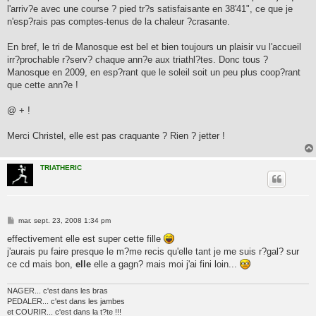
l'arriv?e avec une course ? pied tr?s satisfaisante en 38'41", ce que je
n'esp?rais pas comptes-tenus de la chaleur ?crasante.
En bref, le tri de Manosque est bel et bien toujours un plaisir vu l'accueil
irr?prochable r?serv? chaque ann?e aux triathl?tes. Donc tous ?
Manosque en 2009, en esp?rant que le soleil soit un peu plus coop?rant
que cette ann?e !
@ + !
Merci Christel, elle est pas craquante ? Rien ? jetter !
TRIATHERIC
M
mar. sept. 23, 2008 1:34 pm
e
s
effectivement elle est super cette fille
s
j'aurais pu faire presque le m?me recis qu'elle tant je me suis r?gal? sur
a
g
ce cd mais bon,
elle
elle a gagn? mais moi j'ai fini loin...
e
NAGER... c'est dans les bras
PEDALER... c'est dans les jambes
et COURIR... c'est dans la t?te !!!