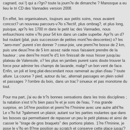
cagnard, oui !) qui a r?gn? toute la journ?e de dimanche ? Manosque a eu
lieu le tri CD des Vannades version 2008.
En effet, les organisateurs, toujours aux petits soins, nous avaient
concoct? un nouveau parcours-v?lo s?lectif, plus ombrag?, et plus long,
puisque, apr?s les 1700 m dans le petit lac des Vannades, nous
enfourchions notre v?lo pour 54 km dans un cadre superbe. Apr?s un d?
but roulant (plat, puis succession de petites mont?es-descentes) o? les
"aero-men" purent s'en donner ? coeur-joie, une premi?re bosse de 2 km,
puis une deuxi?me de 5 km assez raide nous faisaient prendre de la
hauteur ; une derni?re mont?e d'1 km finissait de nous hisser jusqu'au
plateau de Valensole, o? les plus en jambes purent sans doute trouver la
force pour admirer les champs de lavande, malgr? un bon vent de face.
Enfin, un joli et long plat-descendant nous ramenait au plan d'eau ? toute
allure. La course ? pied, autour du lac, alternait passages en plein soleil
et passages ? l'ombre du bois, dans un trac? sinueux et pas monotone du
tout.
Pour ma part, j'ai eu de tr?s bonnes sensations dans les trois disciplines ;
la natation s'est tr?s bien pass?e et je sors de l'eau, ? ma grande
surprise, en 14?me position et premi?re f?minine avec une autre athl?te.
Le v?lo fut ?galement un plaisir, autant sur les parties roulantes que dans
les bosses qui permettaient de repasser un peu le petit plateau et ainsi de
casser le "tirage de gros braquets" des portions plates. 1?re f?minine, je
pose le v?lo en 8?me position au scratch et conserve cette place jusqu'?