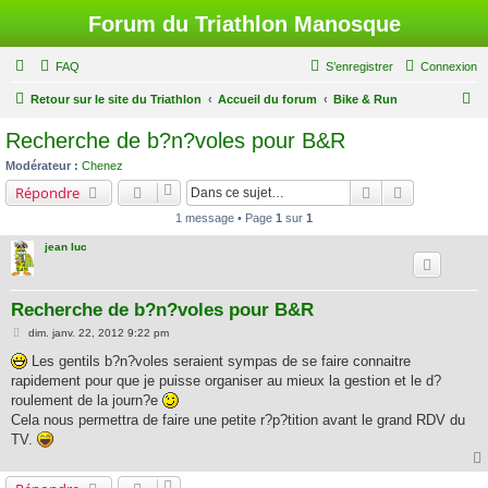
Forum du Triathlon Manosque
FAQ
S’enregistrer
Connexion
R
Retour sur le site du Triathlon
Accueil du forum
Bike & Run
e
Recherche de b?n?voles pour B&R
c
Modérateur :
Chenez
h
Rechercher
Recherche a
Répondre
e
1 message • Page
1
sur
1
r
jean luc
c
h
Recherche de b?n?voles pour B&R
e
M
dim. janv. 22, 2012 9:22 pm
r
e
s
Les gentils b?n?voles seraient sympas de se faire connaitre
s
rapidement pour que je puisse organiser au mieux la gestion et le d?
a
g
roulement de la journ?e
e
Cela nous permettra de faire une petite r?p?tition avant le grand RDV du
TV.