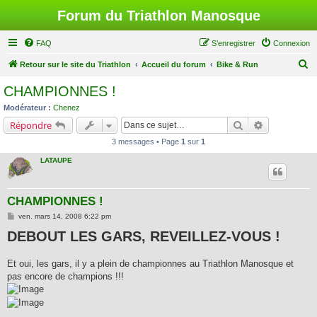
Forum du Triathlon Manosque
FAQ
S’enregistrer
Connexion
R
Retour sur le site du Triathlon
Accueil du forum
Bike & Run
e
CHAMPIONNES !
c
Modérateur :
Chenez
h
Rechercher
Recherche a
Répondre
e
3 messages • Page
1
sur
1
r
LATAUPE
c
h
CHAMPIONNES !
e
M
ven. mars 14, 2008 6:22 pm
r
e
DEBOUT LES GARS, REVEILLEZ-VOUS !
s
s
a
g
Et oui, les gars, il y a plein de championnes au Triathlon Manosque et
e
pas encore de champions !!!