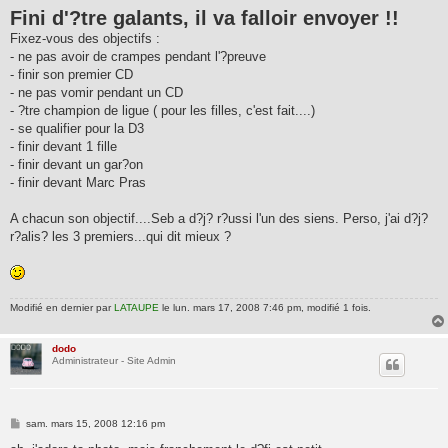
Fini d'?tre galants, il va falloir envoyer !!
Fixez-vous des objectifs :
- ne pas avoir de crampes pendant l'?preuve
- finir son premier CD
- ne pas vomir pendant un CD
- ?tre champion de ligue ( pour les filles, c'est fait....)
- se qualifier pour la D3
- finir devant 1 fille
- finir devant un gar?on
- finir devant Marc Pras
A chacun son objectif....Seb a d?j? r?ussi l'un des siens. Perso, j'ai d?j?
r?alis? les 3 premiers...qui dit mieux ?
Modifié en dernier par
LATAUPE
le lun. mars 17, 2008 7:46 pm, modifié 1 fois.
dodo
Administrateur - Site Admin
M
sam. mars 15, 2008 12:16 pm
e
s