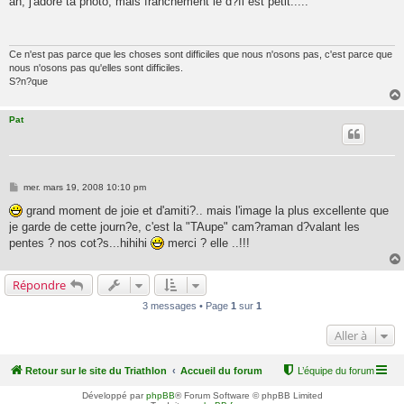
ah, j'adore ta photo, mais franchement le d?fi est petit.....
s
a
g
e
Ce n'est pas parce que les choses sont difficiles que nous n'osons pas, c'est parce que
nous n'osons pas qu'elles sont difficiles.
S?n?que
Pat
M
mer. mars 19, 2008 10:10 pm
e
s
grand moment de joie et d'amiti?.. mais l'image la plus excellente que
s
je garde de cette journ?e, c'est la "TAupe" cam?raman d?valant les
a
g
pentes ? nos cot?s...hihihi
merci ? elle ..!!!
e
Répondre
3 messages • Page
1
sur
1
Aller à
Retour sur le site du Triathlon
Accueil du forum
L’équipe du forum
Développé par
phpBB
® Forum Software © phpBB Limited