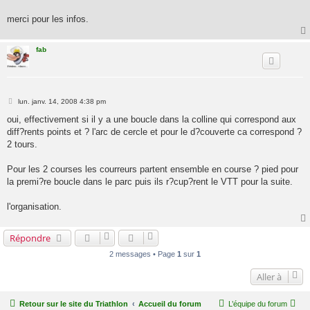
merci pour les infos.
fab
M
lun. janv. 14, 2008 4:38 pm
e
s
oui, effectivement si il y a une boucle dans la colline qui correspond aux
s
diff?rents points et ? l'arc de cercle et pour le d?couverte ca correspond ?
a
g
2 tours.
e
Pour les 2 courses les courreurs partent ensemble en course ? pied pour
la premi?re boucle dans le parc puis ils r?cup?rent le VTT pour la suite.
l'organisation.
Répondre
2 messages • Page
1
sur
1
Aller à
Retour sur le site du Triathlon
Accueil du forum
L’équipe du forum