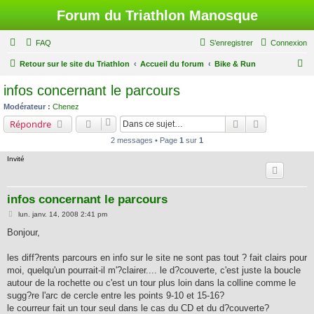
Forum du Triathlon Manosque
FAQ
S’enregistrer
Connexion
R
Retour sur le site du Triathlon
Accueil du forum
Bike & Run
e
infos concernant le parcours
c
Modérateur :
Chenez
h
Rechercher
Recherche a
Répondre
e
2 messages • Page
1
sur
1
r
Invité
c
h
infos concernant le parcours
e
M
lun. janv. 14, 2008 2:41 pm
r
e
s
Bonjour,
s
a
g
les diff?rents parcours en info sur le site ne sont pas tout ? fait clairs pour
e
moi, quelqu'un pourrait-il m'?clairer.... le d?couverte, c'est juste la boucle
autour de la rochette ou c'est un tour plus loin dans la colline comme le
sugg?re l'arc de cercle entre les points 9-10 et 15-16?
le courreur fait un tour seul dans le cas du CD et du d?couverte?