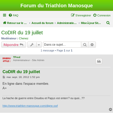
Forum du Triathlon Manosque
FAQ
S’enregistrer
Connexion
R
Retour sur le site du Triathlon
Accueil du forum
Administration du Forum
Mise à jour Site Web
e
CoDIR du 19 juillet
c
Modérateur :
Chenez
h
Rechercher
Recherche a
Répondre
e
1 message • Page
1
sur
1
r
TFred
c
Administrateur - Site Admin
h
CoDIR du 19 juillet
e
M
mar. sept. 18, 2012 1:52 pm
r
e
s
En ligne dans l'espace membre.
s
A+
a
g
e
La hache de guerre entre Doudou et Papys est enterr? ou quoi...??
http://www.triathlon-manosque.com/digne.swf