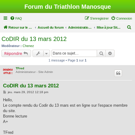
Forum du Triathlon Manosque
FAQ
S’enregistrer
Connexion
R
Retour sur le site du Triathlon
Accueil du forum
Administration du Forum
Mise à jour Site Web
e
CoDIR du 13 mars 2012
c
Modérateur :
Chenez
h
Rechercher
Recherche a
Répondre
e
1 message • Page
1
sur
1
r
TFred
c
Administrateur - Site Admin
h
CoDIR du 13 mars 2012
e
M
jeu. mars 29, 2012 12:18 pm
r
e
s
Hello,
s
Le compte rendu du Codir du 13 mars est en ligne sur l'espace membre
a
g
du site.
e
Bonne lecture
A+
TFred