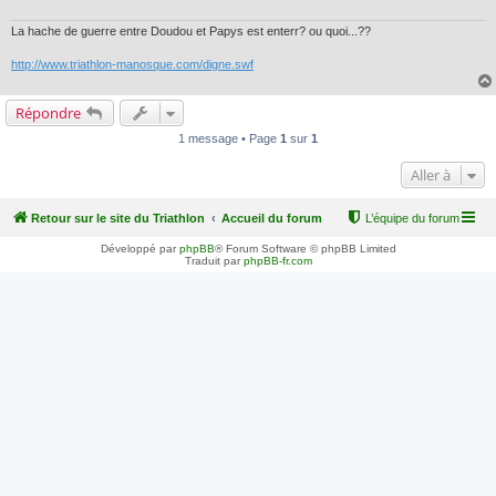
La hache de guerre entre Doudou et Papys est enterr? ou quoi...??
http://www.triathlon-manosque.com/digne.swf
Répondre
1 message • Page
1
sur
1
Aller à
Retour sur le site du Triathlon
Accueil du forum
L’équipe du forum
Développé par
phpBB
® Forum Software © phpBB Limited
Traduit par
phpBB-fr.com