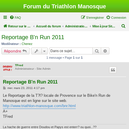
Forum du Triathlon Manosque
FAQ
S’enregistrer
Connexion
R
Retour sur le site du Triathlon
Accueil du forum
Administration du Forum
Mise à jour Site Web
e
Reportage B'n Run 2011
c
Modérateur :
Chenez
h
Rechercher
Recherche a
Répondre
e
1 message • Page
1
sur
1
r
TFred
c
Administrateur - Site Admin
h
Reportage B'n Run 2011
e
M
mer. mars 23, 2011 4:17 pm
r
e
s
Le Reportage de la T?l? locale de Provence sur le Bike'n Run de
s
Manosque est en ligne sur le site web.
a
g
http://www.triathlon-manosque.com/bnr.html
e
A+
TFred
La hache de guerre entre Doudou et Papys est enterr? ou quoi...??