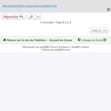
http://www.triathlon-manosque.com/digne.swf
Répondre
1 message • Page
1
sur
1
Aller à
Retour sur le site du Triathlon
Accueil du forum
L’équipe du forum
Développé par
phpBB
® Forum Software © phpBB Limited
Traduit par
phpBB-fr.com