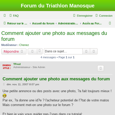
Forum du Triathlon Manosque
FAQ
S’enregistrer
Connexion
R
Retour sur le site du Triathlon
Accueil du forum
Administration du Forum
Accès au Forum
e
Comment ajouter une photo aux messages du
c
forum
h
Modérateur :
Chenez
e
Rechercher
Recherche a
Répondre
r
4 messages • Page
1
sur
1
c
TFred
h
Administrateur - Site Admin
e
Comment ajouter une photo aux messages du forum
r
M
dim. nov. 11, 2007 8:07 pm
e
s
Une petite annonce ou des posts avec une photo, ?a fait toujours mieux !
s
a
g
Par ex, ?a donne une id?e ? l'acheteur potentiel de l'?tat de votre matos
e
Mais comment met-on une photo sur le forum ?
Et bien je vais vous guider pas-?-pas dans ce tutorial: