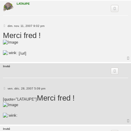
LATAUPE
M
dim. nov. 11, 2007 9:02 pm
e
Merci fred !
s
s
a
g
e
[/url]
Invité
M
ven. déc. 28, 2007 5:09 pm
e
s
Merci fred !
[quote="LATAUPE"]
s
a
g
e
Invité