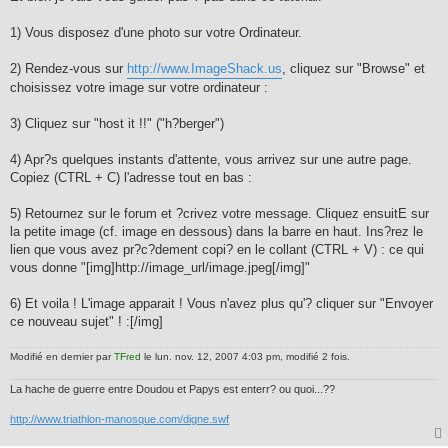
1) Vous disposez d'une photo sur votre Ordinateur.
2) Rendez-vous sur
http://www.ImageShack.us
, cliquez sur "Browse" et
choisissez votre image sur votre ordinateur :
3) Cliquez sur "host it !!" ("h?berger")
4) Apr?s quelques instants d'attente, vous arrivez sur une autre page.
Copiez (CTRL + C) l'adresse tout en bas :
5) Retournez sur le forum et ?crivez votre message. Cliquez ensuitE sur
la petite image (cf. image en dessous) dans la barre en haut. Ins?rez le
lien que vous avez pr?c?dement copi? en le collant (CTRL + V) : ce qui
vous donne "[img]http://image_url/image.jpeg[/img]"
6) Et voila ! L'image apparait ! Vous n'avez plus qu'? cliquer sur "Envoyer
ce nouveau sujet" ! :[/img]
Modifié en dernier par
TFred
le lun. nov. 12, 2007 4:03 pm, modifié 2 fois.
La hache de guerre entre Doudou et Papys est enterr? ou quoi...??
http://www.triathlon-manosque.com/digne.swf