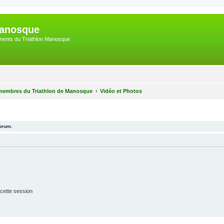
Manosque
nements du Triathlon Manosque
membres du Triathlon de Manosque
Vidéo et Photos
forum.
cette session