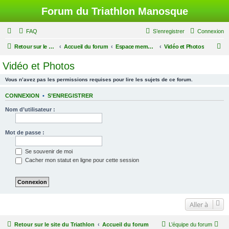
Forum du Triathlon Manosque
FAQ
S’enregistrer
Connexion
R
Retour sur le site du Triathlon
Accueil du forum
Espace membres du Triathlon de Manosque
Vidéo et Photos
e
Vidéo et Photos
c
Vous n’avez pas les permissions requises pour lire les sujets de ce forum.
h
e
CONNEXION
•
S’ENREGISTRER
r
Nom d’utilisateur :
c
h
Mot de passe :
e
Se souvenir de moi
r
Cacher mon statut en ligne pour cette session
Aller à
Retour sur le site du Triathlon
Accueil du forum
L’équipe du forum