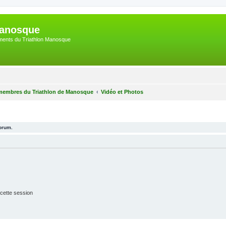
Manosque
nements du Triathlon Manosque
membres du Triathlon de Manosque
Vidéo et Photos
forum.
cette session