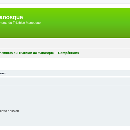
Manosque
nements du Triathlon Manosque
membres du Triathlon de Manosque
Compétitions
forum.
cette session