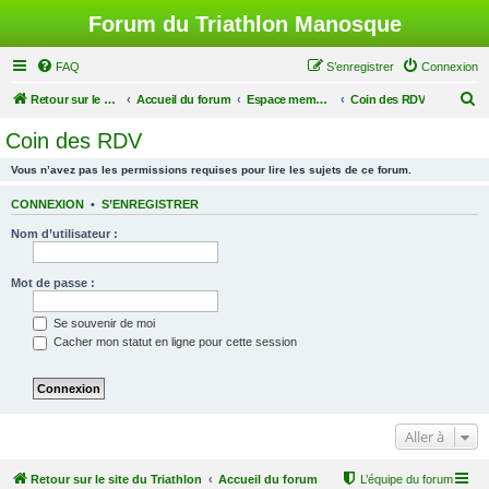
Forum du Triathlon Manosque
FAQ
S’enregistrer
Connexion
R
Retour sur le site du Triathlon
Accueil du forum
Espace membres du Triathlon de Manosque
Coin des RDV
e
Coin des RDV
c
Vous n’avez pas les permissions requises pour lire les sujets de ce forum.
h
e
CONNEXION
•
S’ENREGISTRER
r
Nom d’utilisateur :
c
h
Mot de passe :
e
Se souvenir de moi
r
Cacher mon statut en ligne pour cette session
Aller à
Retour sur le site du Triathlon
Accueil du forum
L’équipe du forum