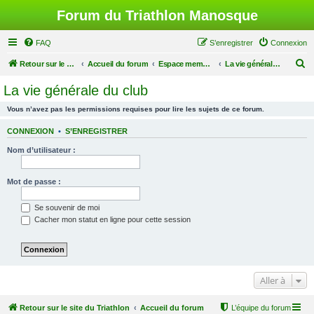
Forum du Triathlon Manosque
FAQ
S’enregistrer
Connexion
R
Retour sur le site du Triathlon
Accueil du forum
Espace membres du Triathlon de Manosque
La vie générale du club
e
La vie générale du club
c
Vous n’avez pas les permissions requises pour lire les sujets de ce forum.
h
e
CONNEXION
•
S’ENREGISTRER
r
Nom d’utilisateur :
c
h
Mot de passe :
e
Se souvenir de moi
r
Cacher mon statut en ligne pour cette session
Aller à
Retour sur le site du Triathlon
Accueil du forum
L’équipe du forum