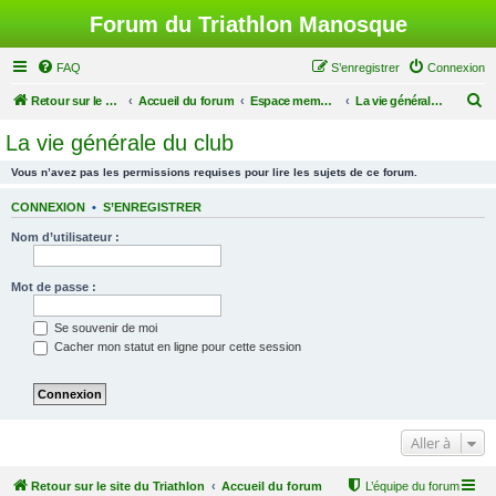
Forum du Triathlon Manosque
FAQ
S’enregistrer
Connexion
R
Retour sur le site du Triathlon
Accueil du forum
Espace membres du Triathlon de Manosque
La vie générale du club
e
La vie générale du club
c
Vous n’avez pas les permissions requises pour lire les sujets de ce forum.
h
e
CONNEXION
•
S’ENREGISTRER
r
Nom d’utilisateur :
c
h
Mot de passe :
e
Se souvenir de moi
r
Cacher mon statut en ligne pour cette session
Aller à
Retour sur le site du Triathlon
Accueil du forum
L’équipe du forum