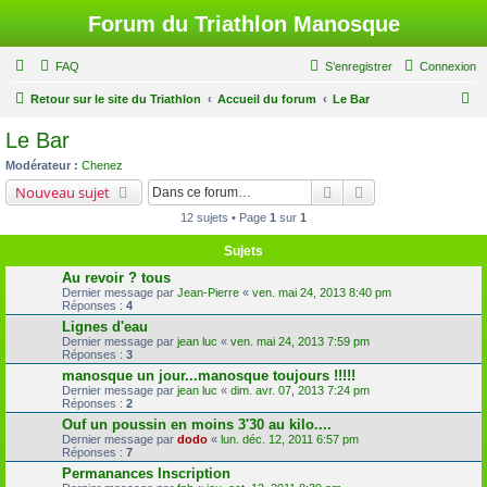
Forum du Triathlon Manosque
FAQ
S’enregistrer
Connexion
R
Retour sur le site du Triathlon
Accueil du forum
Le Bar
e
Le Bar
c
Modérateur :
Chenez
h
Rechercher
Recherche avancé
Nouveau sujet
e
12 sujets • Page
1
sur
1
r
Sujets
c
Au revoir ? tous
h
Dernier message par
Jean-Pierre
«
ven. mai 24, 2013 8:40 pm
Réponses :
4
e
Lignes d'eau
r
Dernier message par
jean luc
«
ven. mai 24, 2013 7:59 pm
Réponses :
3
manosque un jour...manosque toujours !!!!!
Dernier message par
jean luc
«
dim. avr. 07, 2013 7:24 pm
Réponses :
2
Ouf un poussin en moins 3'30 au kilo....
Dernier message par
dodo
«
lun. déc. 12, 2011 6:57 pm
Réponses :
7
Permanances Inscription