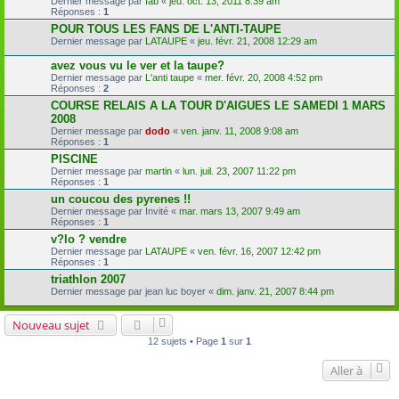
Dernier message par
fab
«
jeu. oct. 13, 2011 8:39 am
Réponses :
1
POUR TOUS LES FANS DE L'ANTI-TAUPE
Dernier message par
LATAUPE
«
jeu. févr. 21, 2008 12:29 am
avez vous vu le ver et la taupe?
Dernier message par
L'anti taupe
«
mer. févr. 20, 2008 4:52 pm
Réponses :
2
COURSE RELAIS A LA TOUR D'AIGUES LE SAMEDI 1 MARS
2008
Dernier message par
dodo
«
ven. janv. 11, 2008 9:08 am
Réponses :
1
PISCINE
Dernier message par
martin
«
lun. juil. 23, 2007 11:22 pm
Réponses :
1
un coucou des pyrenes !!
Dernier message par
Invité
«
mar. mars 13, 2007 9:49 am
Réponses :
1
v?lo ? vendre
Dernier message par
LATAUPE
«
ven. févr. 16, 2007 12:42 pm
Réponses :
1
triathlon 2007
Dernier message par
jean luc boyer
«
dim. janv. 21, 2007 8:44 pm
Nouveau sujet
12 sujets • Page
1
sur
1
Aller à