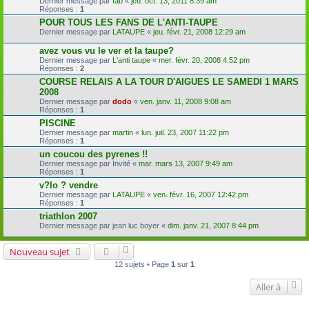
Dernier message par
fab
«
jeu. oct. 13, 2011 8:39 am
Réponses :
1
POUR TOUS LES FANS DE L'ANTI-TAUPE
Dernier message par
LATAUPE
«
jeu. févr. 21, 2008 12:29 am
avez vous vu le ver et la taupe?
Dernier message par
L'anti taupe
«
mer. févr. 20, 2008 4:52 pm
Réponses :
2
COURSE RELAIS A LA TOUR D'AIGUES LE SAMEDI 1 MARS
2008
Dernier message par
dodo
«
ven. janv. 11, 2008 9:08 am
Réponses :
1
PISCINE
Dernier message par
martin
«
lun. juil. 23, 2007 11:22 pm
Réponses :
1
un coucou des pyrenes !!
Dernier message par
Invité
«
mar. mars 13, 2007 9:49 am
Réponses :
1
v?lo ? vendre
Dernier message par
LATAUPE
«
ven. févr. 16, 2007 12:42 pm
Réponses :
1
triathlon 2007
Dernier message par
jean luc boyer
«
dim. janv. 21, 2007 8:44 pm
Nouveau sujet
12 sujets • Page
1
sur
1
Aller à