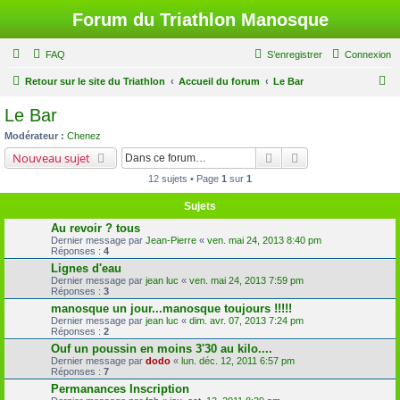
Forum du Triathlon Manosque
FAQ
S’enregistrer
Connexion
R
Retour sur le site du Triathlon
Accueil du forum
Le Bar
e
Le Bar
c
Modérateur :
Chenez
h
Rechercher
Recherche avancé
Nouveau sujet
e
12 sujets • Page
1
sur
1
r
Sujets
c
Au revoir ? tous
h
Dernier message par
Jean-Pierre
«
ven. mai 24, 2013 8:40 pm
Réponses :
4
e
Lignes d'eau
r
Dernier message par
jean luc
«
ven. mai 24, 2013 7:59 pm
Réponses :
3
manosque un jour...manosque toujours !!!!!
Dernier message par
jean luc
«
dim. avr. 07, 2013 7:24 pm
Réponses :
2
Ouf un poussin en moins 3'30 au kilo....
Dernier message par
dodo
«
lun. déc. 12, 2011 6:57 pm
Réponses :
7
Permanances Inscription