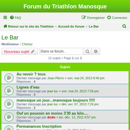
Forum du Triathlon Manosque
FAQ
S’enregistrer
Connexion
R
Retour sur le site du Triathlon
Accueil du forum
Le Bar
e
Le Bar
c
Modérateur :
Chenez
h
Rechercher
Recherche avancé
Nouveau sujet
e
12 sujets • Page
1
sur
1
r
Sujets
c
Au revoir ? tous
h
Dernier message par
Jean-Pierre
«
ven. mai 24, 2013 8:40 pm
Réponses :
4
e
Lignes d'eau
r
Dernier message par
jean luc
«
ven. mai 24, 2013 7:59 pm
Réponses :
3
manosque un jour...manosque toujours !!!!!
Dernier message par
jean luc
«
dim. avr. 07, 2013 7:24 pm
Réponses :
2
Ouf un poussin en moins 3'30 au kilo....
Dernier message par
dodo
«
lun. déc. 12, 2011 6:57 pm
Réponses :
7
Permanances Inscription