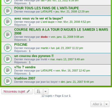
Dernier message par
fab
«
jeu. oct. 13, 2011 8:39 am
Réponses :
1
POUR TOUS LES FANS DE L'ANTI-TAUPE
Dernier message par
LATAUPE
«
jeu. févr. 21, 2008 12:29 am
avez vous vu le ver et la taupe?
Dernier message par
L'anti taupe
«
mer. févr. 20, 2008 4:52 pm
Réponses :
2
COURSE RELAIS A LA TOUR D'AIGUES LE SAMEDI 1 MARS
2008
Dernier message par
dodo
«
ven. janv. 11, 2008 9:08 am
Réponses :
1
PISCINE
Dernier message par
martin
«
lun. juil. 23, 2007 11:22 pm
Réponses :
1
un coucou des pyrenes !!
Dernier message par
Invité
«
mar. mars 13, 2007 9:49 am
Réponses :
1
v?lo ? vendre
Dernier message par
LATAUPE
«
ven. févr. 16, 2007 12:42 pm
Réponses :
1
triathlon 2007
Dernier message par
jean luc boyer
«
dim. janv. 21, 2007 8:44 pm
Nouveau sujet
12 sujets • Page
1
sur
1
Aller à