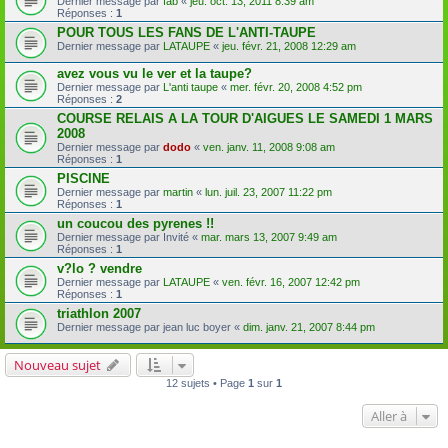
Dernier message par
fab
«
jeu. oct. 13, 2011 8:39 am
Réponses :
1
POUR TOUS LES FANS DE L'ANTI-TAUPE
Dernier message par
LATAUPE
«
jeu. févr. 21, 2008 12:29 am
avez vous vu le ver et la taupe?
Dernier message par
L'anti taupe
«
mer. févr. 20, 2008 4:52 pm
Réponses :
2
COURSE RELAIS A LA TOUR D'AIGUES LE SAMEDI 1 MARS
2008
Dernier message par
dodo
«
ven. janv. 11, 2008 9:08 am
Réponses :
1
PISCINE
Dernier message par
martin
«
lun. juil. 23, 2007 11:22 pm
Réponses :
1
un coucou des pyrenes !!
Dernier message par
Invité
«
mar. mars 13, 2007 9:49 am
Réponses :
1
v?lo ? vendre
Dernier message par
LATAUPE
«
ven. févr. 16, 2007 12:42 pm
Réponses :
1
triathlon 2007
Dernier message par
jean luc boyer
«
dim. janv. 21, 2007 8:44 pm
Nouveau sujet
12 sujets • Page
1
sur
1
Aller à