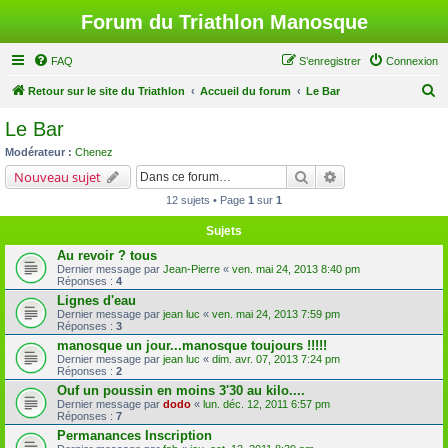
Forum du Triathlon Manosque
FAQ
S’enregistrer
Connexion
R
Retour sur le site du Triathlon
Accueil du forum
Le Bar
e
Le Bar
c
Modérateur :
Chenez
h
Rechercher
Recherche avancé
Nouveau sujet
e
12 sujets • Page
1
sur
1
r
Sujets
c
Au revoir ? tous
h
Dernier message par
Jean-Pierre
«
ven. mai 24, 2013 8:40 pm
Réponses :
4
e
Lignes d'eau
r
Dernier message par
jean luc
«
ven. mai 24, 2013 7:59 pm
Réponses :
3
manosque un jour...manosque toujours !!!!!
Dernier message par
jean luc
«
dim. avr. 07, 2013 7:24 pm
Réponses :
2
Ouf un poussin en moins 3'30 au kilo....
Dernier message par
dodo
«
lun. déc. 12, 2011 6:57 pm
Réponses :
7
Permanances Inscription