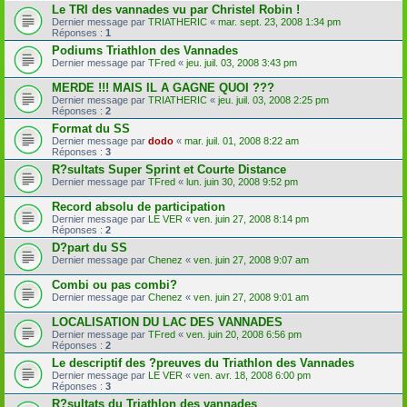
Le TRI des vannades vu par Christel Robin !
Dernier message par
TRIATHERIC
«
mar. sept. 23, 2008 1:34 pm
Réponses :
1
Podiums Triathlon des Vannades
Dernier message par
TFred
«
jeu. juil. 03, 2008 3:43 pm
MERDE !!! MAIS IL A GAGNE QUOI ???
Dernier message par
TRIATHERIC
«
jeu. juil. 03, 2008 2:25 pm
Réponses :
2
Format du SS
Dernier message par
dodo
«
mar. juil. 01, 2008 8:22 am
Réponses :
3
R?sultats Super Sprint et Courte Distance
Dernier message par
TFred
«
lun. juin 30, 2008 9:52 pm
Record absolu de participation
Dernier message par
LE VER
«
ven. juin 27, 2008 8:14 pm
Réponses :
2
D?part du SS
Dernier message par
Chenez
«
ven. juin 27, 2008 9:07 am
Combi ou pas combi?
Dernier message par
Chenez
«
ven. juin 27, 2008 9:01 am
LOCALISATION DU LAC DES VANNADES
Dernier message par
TFred
«
ven. juin 20, 2008 6:56 pm
Réponses :
2
Le descriptif des ?preuves du Triathlon des Vannades
Dernier message par
LE VER
«
ven. avr. 18, 2008 6:00 pm
Réponses :
3
R?sultats du Triathlon des vannades