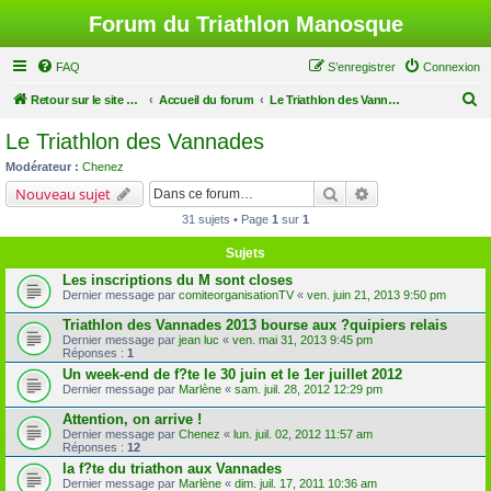
Forum du Triathlon Manosque
FAQ
S’enregistrer
Connexion
R
Retour sur le site du Triathlon
Accueil du forum
Le Triathlon des Vannades
e
Le Triathlon des Vannades
c
Modérateur :
Chenez
h
Rechercher
Recherche avancé
Nouveau sujet
e
31 sujets • Page
1
sur
1
r
Sujets
c
Les inscriptions du M sont closes
h
Dernier message par
comiteorganisationTV
«
ven. juin 21, 2013 9:50 pm
e
Triathlon des Vannades 2013 bourse aux ?quipiers relais
r
Dernier message par
jean luc
«
ven. mai 31, 2013 9:45 pm
Réponses :
1
Un week-end de f?te le 30 juin et le 1er juillet 2012
Dernier message par
Marlène
«
sam. juil. 28, 2012 12:29 pm
Attention, on arrive !
Dernier message par
Chenez
«
lun. juil. 02, 2012 11:57 am
Réponses :
12
la f?te du triathon aux Vannades
Dernier message par
Marlène
«
dim. juil. 17, 2011 10:36 am