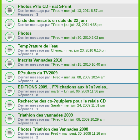
Photos v?lo CD - nat SPrint
Dernier message par
TFred
«
mer. juil. 13, 2011 8:57 am
Réponses :
3
Liste des inscrits en date du 22 juin
Dernier message par
TFred
«
jeu. juin 23, 2011 4:35 pm
Photos
Dernier message par
TFred
«
mer. juin 30, 2010 2:02 pm
Temp?rature de l'eau
Dernier message par
Chenez
«
mer. juin 23, 2010 6:16 pm
Réponses :
8
Inscrits Vannades 2010
Dernier message par
TFred
«
mar. juin 15, 2010 10:40 am
R?sultats du TV2009
Dernier message par
TFred
«
mer. juil. 08, 2009 10:54 am
Réponses :
4
EDITIONS 2009... F?licitations aux b?n?voles...
Dernier message par
martin
«
lun. juil. 06, 2009 11:36 pm
Réponses :
8
Recherche des co-?quipiers pour le relais CD
Dernier message par
Sarah
«
mer. juin 24, 2009 11:31 pm
Réponses :
1
Triathlon des vannades 2009
Dernier message par
TFred
«
lun. juin 08, 2009 10:29 am
Réponses :
6
Photos Triathlon des Vannades 2008
Dernier message par
Fred
«
mar. sept. 30, 2008 11:16 pm
Réponses :
2