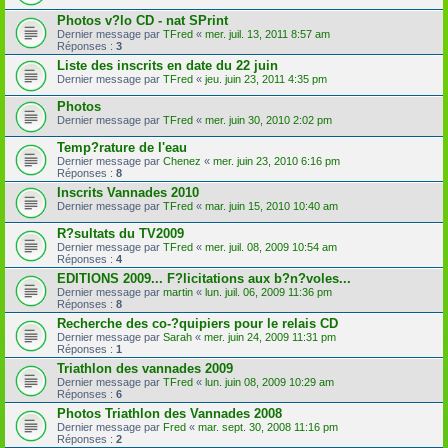
Photos v?lo CD - nat SPrint
Dernier message par
TFred
«
mer. juil. 13, 2011 8:57 am
Réponses :
3
Liste des inscrits en date du 22 juin
Dernier message par
TFred
«
jeu. juin 23, 2011 4:35 pm
Photos
Dernier message par
TFred
«
mer. juin 30, 2010 2:02 pm
Temp?rature de l'eau
Dernier message par
Chenez
«
mer. juin 23, 2010 6:16 pm
Réponses :
8
Inscrits Vannades 2010
Dernier message par
TFred
«
mar. juin 15, 2010 10:40 am
R?sultats du TV2009
Dernier message par
TFred
«
mer. juil. 08, 2009 10:54 am
Réponses :
4
EDITIONS 2009... F?licitations aux b?n?voles...
Dernier message par
martin
«
lun. juil. 06, 2009 11:36 pm
Réponses :
8
Recherche des co-?quipiers pour le relais CD
Dernier message par
Sarah
«
mer. juin 24, 2009 11:31 pm
Réponses :
1
Triathlon des vannades 2009
Dernier message par
TFred
«
lun. juin 08, 2009 10:29 am
Réponses :
6
Photos Triathlon des Vannades 2008
Dernier message par
Fred
«
mar. sept. 30, 2008 11:16 pm
Réponses :
2