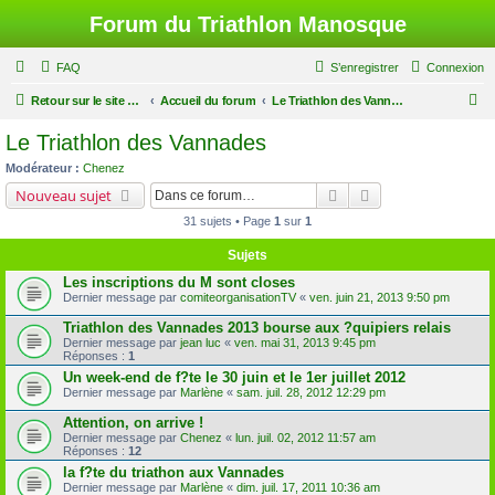
Forum du Triathlon Manosque
FAQ
S’enregistrer
Connexion
R
Retour sur le site du Triathlon
Accueil du forum
Le Triathlon des Vannades
e
Le Triathlon des Vannades
c
Modérateur :
Chenez
h
Rechercher
Recherche avancé
Nouveau sujet
e
31 sujets • Page
1
sur
1
r
Sujets
c
Les inscriptions du M sont closes
h
Dernier message par
comiteorganisationTV
«
ven. juin 21, 2013 9:50 pm
e
Triathlon des Vannades 2013 bourse aux ?quipiers relais
r
Dernier message par
jean luc
«
ven. mai 31, 2013 9:45 pm
Réponses :
1
Un week-end de f?te le 30 juin et le 1er juillet 2012
Dernier message par
Marlène
«
sam. juil. 28, 2012 12:29 pm
Attention, on arrive !
Dernier message par
Chenez
«
lun. juil. 02, 2012 11:57 am
Réponses :
12
la f?te du triathon aux Vannades
Dernier message par
Marlène
«
dim. juil. 17, 2011 10:36 am