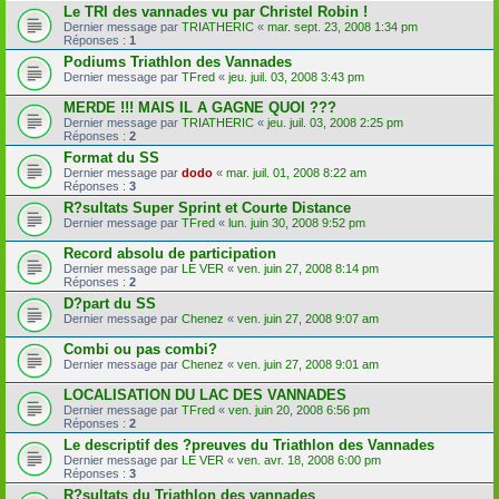
Le TRI des vannades vu par Christel Robin !
Dernier message par
TRIATHERIC
«
mar. sept. 23, 2008 1:34 pm
Réponses :
1
Podiums Triathlon des Vannades
Dernier message par
TFred
«
jeu. juil. 03, 2008 3:43 pm
MERDE !!! MAIS IL A GAGNE QUOI ???
Dernier message par
TRIATHERIC
«
jeu. juil. 03, 2008 2:25 pm
Réponses :
2
Format du SS
Dernier message par
dodo
«
mar. juil. 01, 2008 8:22 am
Réponses :
3
R?sultats Super Sprint et Courte Distance
Dernier message par
TFred
«
lun. juin 30, 2008 9:52 pm
Record absolu de participation
Dernier message par
LE VER
«
ven. juin 27, 2008 8:14 pm
Réponses :
2
D?part du SS
Dernier message par
Chenez
«
ven. juin 27, 2008 9:07 am
Combi ou pas combi?
Dernier message par
Chenez
«
ven. juin 27, 2008 9:01 am
LOCALISATION DU LAC DES VANNADES
Dernier message par
TFred
«
ven. juin 20, 2008 6:56 pm
Réponses :
2
Le descriptif des ?preuves du Triathlon des Vannades
Dernier message par
LE VER
«
ven. avr. 18, 2008 6:00 pm
Réponses :
3
R?sultats du Triathlon des vannades