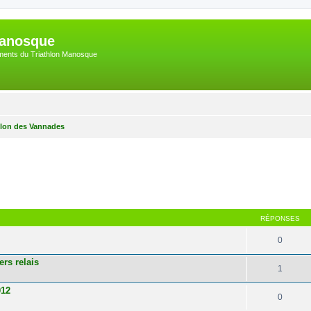
Manosque
nements du Triathlon Manosque
hlon des Vannades
her
cherche avancée
RÉPONSES
0
rs relais
1
012
0