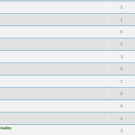
2
1
0
2
3
0
2
0
0
2
nnades
3