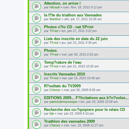
Attention, on arrive !
par
Hérault
» sam. févr. 18, 2012 9:12 pm
la f?te du triathon aux Vannades
par
Marlène
» dim. juil. 17, 2011 10:36 am
Photos v?lo CD - nat SPrint
par
TFred
» lun. juin 27, 2011 3:22 pm
Liste des inscrits en date du 22 juin
par
TFred
» jeu. juin 23, 2011 4:35 pm
Photos
par
TFred
» mer. juin 30, 2010 2:02 pm
Temp?rature de l'eau
par
TFred
» lun. juin 21, 2010 10:05 am
Inscrits Vannades 2010
par
TFred
» mar. juin 15, 2010 10:40 am
R?sultats du TV2009
par
Chenez
» mar. juin 30, 2009 8:05 am
EDITIONS 2009... F?licitations aux b?n?voles...
par
patrickdemanosque
» lun. juin 29, 2009 10:58 am
Recherche des co-?quipiers pour le relais CD
par
fab
» mar. juin 23, 2009 6:10 pm
Triathlon des vannades 2009
par
Chenez
» mer. nov. 19, 2008 12:27 pm