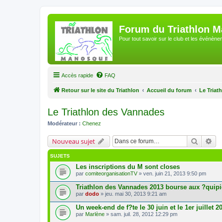
Forum du Triathlon 
Pour tout savoir sur le club et les événè
Accès rapide
FAQ
Retour sur le site du Triathlon
Accueil du forum
Le Triat
Le Triathlon des Vannades
Modérateur :
Chenez
Recherc
Re
Nouveau sujet
SUJETS
Les inscriptions du M sont closes
par
comiteorganisationTV
» ven. juin 21, 2013 9:50 pm
Triathlon des Vannades 2013 bourse aux ?quipie
par
dodo
» jeu. mai 30, 2013 9:21 am
Un week-end de f?te le 30 juin et le 1er juillet 2
par
Marlène
» sam. juil. 28, 2012 12:29 pm