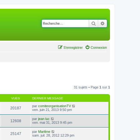
Rechercher
Recherche avancé
S’enregistrer
Connexion
31 sujets • Page
1
sur
1
VUES
DERNIER MESSAGE
par
comiteorganisationTV
20187
ven. juin 21, 2013 9:50 pm
par
jean luc
12608
ven. mai 31, 2013 9:45 pm
par
Marlène
25147
sam. juil. 28, 2012 12:29 pm