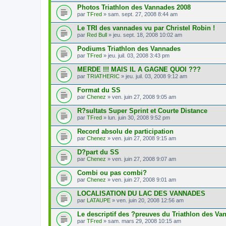
Photos Triathlon des Vannades 2008
par
TFred
» sam. sept. 27, 2008 8:44 am
Le TRI des vannades vu par Christel Robin !
par
Red Bull
» jeu. sept. 18, 2008 10:02 am
Podiums Triathlon des Vannades
par
TFred
» jeu. juil. 03, 2008 3:43 pm
MERDE !!! MAIS IL A GAGNE QUOI ???
par
TRIATHERIC
» jeu. juil. 03, 2008 9:12 am
Format du SS
par
Chenez
» ven. juin 27, 2008 9:05 am
R?sultats Super Sprint et Courte Distance
par
TFred
» lun. juin 30, 2008 9:52 pm
Record absolu de participation
par
Chenez
» ven. juin 27, 2008 9:15 am
D?part du SS
par
Chenez
» ven. juin 27, 2008 9:07 am
Combi ou pas combi?
par
Chenez
» ven. juin 27, 2008 9:01 am
LOCALISATION DU LAC DES VANNADES
par
LATAUPE
» ven. juin 20, 2008 12:56 am
Le descriptif des ?preuves du Triathlon des Va
par
TFred
» sam. mars 29, 2008 10:15 am