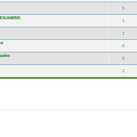
5
BENJAMINS
1
1
nt
0
nnades
0
2