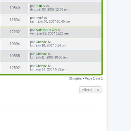
par
ERICV
19549
dim. juil. 08, 2007 12:36 am
par
Invité
11534
sam. juin 30, 2007 10:45 pm
par
Alain BERTON
12232
ven. juin 29, 2007 11:25 am
par
Chenez
10804
lun. juin 18, 2007 3:14 pm
par
Chenez
10585
lun. juin 11, 2007 10:00 am
par
Chenez
12592
lun. mai 14, 2007 5:32 pm
31 sujets • Page
1
sur
1
Aller à