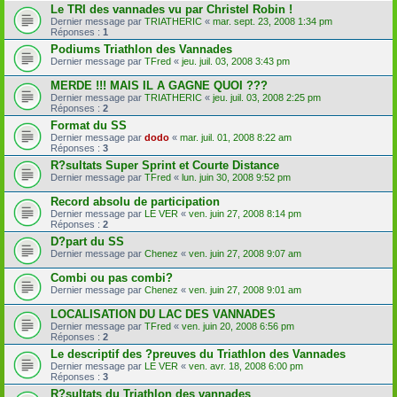
Le TRI des vannades vu par Christel Robin !
Dernier message par
TRIATHERIC
«
mar. sept. 23, 2008 1:34 pm
Réponses :
1
Podiums Triathlon des Vannades
Dernier message par
TFred
«
jeu. juil. 03, 2008 3:43 pm
MERDE !!! MAIS IL A GAGNE QUOI ???
Dernier message par
TRIATHERIC
«
jeu. juil. 03, 2008 2:25 pm
Réponses :
2
Format du SS
Dernier message par
dodo
«
mar. juil. 01, 2008 8:22 am
Réponses :
3
R?sultats Super Sprint et Courte Distance
Dernier message par
TFred
«
lun. juin 30, 2008 9:52 pm
Record absolu de participation
Dernier message par
LE VER
«
ven. juin 27, 2008 8:14 pm
Réponses :
2
D?part du SS
Dernier message par
Chenez
«
ven. juin 27, 2008 9:07 am
Combi ou pas combi?
Dernier message par
Chenez
«
ven. juin 27, 2008 9:01 am
LOCALISATION DU LAC DES VANNADES
Dernier message par
TFred
«
ven. juin 20, 2008 6:56 pm
Réponses :
2
Le descriptif des ?preuves du Triathlon des Vannades
Dernier message par
LE VER
«
ven. avr. 18, 2008 6:00 pm
Réponses :
3
R?sultats du Triathlon des vannades