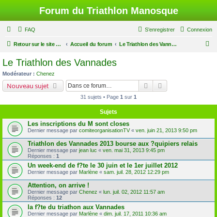
Forum du Triathlon Manosque
FAQ
S’enregistrer
Connexion
R
Retour sur le site du Triathlon
Accueil du forum
Le Triathlon des Vannades
e
Le Triathlon des Vannades
c
Modérateur :
Chenez
h
Rechercher
Recherche avancé
Nouveau sujet
e
31 sujets • Page
1
sur
1
r
Sujets
c
Les inscriptions du M sont closes
h
Dernier message par
comiteorganisationTV
«
ven. juin 21, 2013 9:50 pm
e
Triathlon des Vannades 2013 bourse aux ?quipiers relais
r
Dernier message par
jean luc
«
ven. mai 31, 2013 9:45 pm
Réponses :
1
Un week-end de f?te le 30 juin et le 1er juillet 2012
Dernier message par
Marlène
«
sam. juil. 28, 2012 12:29 pm
Attention, on arrive !
Dernier message par
Chenez
«
lun. juil. 02, 2012 11:57 am
Réponses :
12
la f?te du triathon aux Vannades
Dernier message par
Marlène
«
dim. juil. 17, 2011 10:36 am