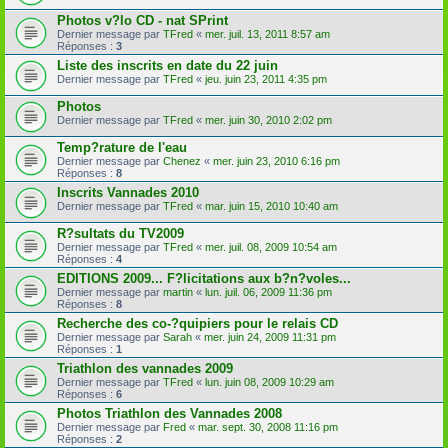
Photos v?lo CD - nat SPrint
Dernier message par
TFred
«
mer. juil. 13, 2011 8:57 am
Réponses :
3
Liste des inscrits en date du 22 juin
Dernier message par
TFred
«
jeu. juin 23, 2011 4:35 pm
Photos
Dernier message par
TFred
«
mer. juin 30, 2010 2:02 pm
Temp?rature de l'eau
Dernier message par
Chenez
«
mer. juin 23, 2010 6:16 pm
Réponses :
8
Inscrits Vannades 2010
Dernier message par
TFred
«
mar. juin 15, 2010 10:40 am
R?sultats du TV2009
Dernier message par
TFred
«
mer. juil. 08, 2009 10:54 am
Réponses :
4
EDITIONS 2009... F?licitations aux b?n?voles...
Dernier message par
martin
«
lun. juil. 06, 2009 11:36 pm
Réponses :
8
Recherche des co-?quipiers pour le relais CD
Dernier message par
Sarah
«
mer. juin 24, 2009 11:31 pm
Réponses :
1
Triathlon des vannades 2009
Dernier message par
TFred
«
lun. juin 08, 2009 10:29 am
Réponses :
6
Photos Triathlon des Vannades 2008
Dernier message par
Fred
«
mar. sept. 30, 2008 11:16 pm
Réponses :
2