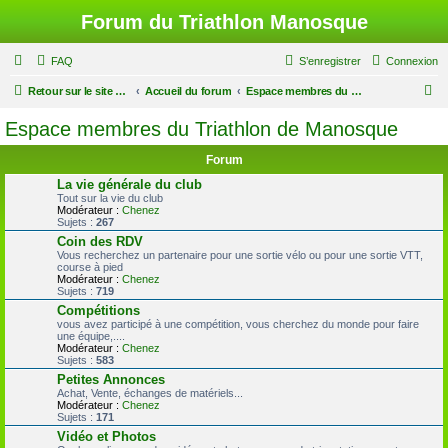
Forum du Triathlon Manosque
FAQ
S’enregistrer
Connexion
R
Retour sur le site du Triathlon
Accueil du forum
Espace membres du Triathlon de Manosque
e
Espace membres du Triathlon de Manosque
c
Forum
h
La vie générale du club
e
Tout sur la vie du club
Modérateur :
Chenez
r
Sujets :
267
c
Coin des RDV
Vous recherchez un partenaire pour une sortie vélo ou pour une sortie VTT,
h
course à pied
Modérateur :
Chenez
e
Sujets :
719
r
Compétitions
vous avez participé à une compétition, vous cherchez du monde pour faire
une équipe,....
Modérateur :
Chenez
Sujets :
583
Petites Annonces
Achat, Vente, échanges de matériels...
Modérateur :
Chenez
Sujets :
171
Vidéo et Photos