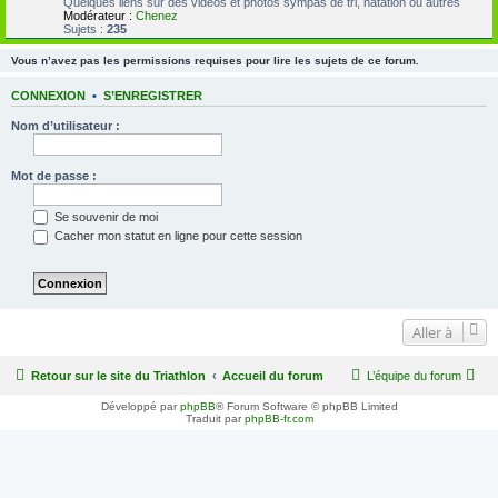
Quelques liens sur des vidéos et photos sympas de tri, natation ou autres
Modérateur :
Chenez
Sujets :
235
Vous n’avez pas les permissions requises pour lire les sujets de ce forum.
CONNEXION
•
S’ENREGISTRER
Nom d’utilisateur :
Mot de passe :
Se souvenir de moi
Cacher mon statut en ligne pour cette session
Aller à
Retour sur le site du Triathlon
Accueil du forum
L’équipe du forum
Développé par
phpBB
® Forum Software © phpBB Limited
Traduit par
phpBB-fr.com