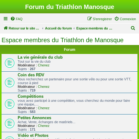
Forum du Triathlon Manosque
FAQ
S’enregistrer
Connexion
R
Retour sur le site du Triathlon
Accueil du forum
Espace membres du Triathlon de Manosque
e
Espace membres du Triathlon de Manosque
c
Forum
h
La vie générale du club
e
Tout sur la vie du club
Modérateur :
Chenez
r
Sujets :
267
c
Coin des RDV
Vous recherchez un partenaire pour une sortie vélo ou pour une sortie VTT,
h
course à pied
Modérateur :
Chenez
e
Sujets :
719
r
Compétitions
vous avez participé à une compétition, vous cherchez du monde pour faire
une équipe,....
Modérateur :
Chenez
Sujets :
583
Petites Annonces
Achat, Vente, échanges de matériels...
Modérateur :
Chenez
Sujets :
171
Vidéo et Photos