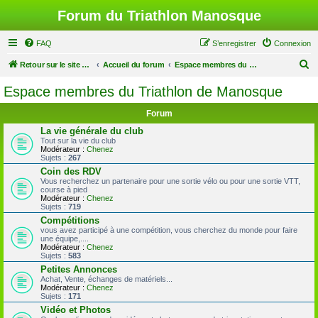
Forum du Triathlon Manosque
FAQ
S’enregistrer
Connexion
R
Retour sur le site du Triathlon
Accueil du forum
Espace membres du Triathlon de Manosque
e
Espace membres du Triathlon de Manosque
c
Forum
h
La vie générale du club
e
Tout sur la vie du club
Modérateur :
Chenez
r
Sujets :
267
c
Coin des RDV
Vous recherchez un partenaire pour une sortie vélo ou pour une sortie VTT,
h
course à pied
Modérateur :
Chenez
e
Sujets :
719
r
Compétitions
vous avez participé à une compétition, vous cherchez du monde pour faire
une équipe,....
Modérateur :
Chenez
Sujets :
583
Petites Annonces
Achat, Vente, échanges de matériels...
Modérateur :
Chenez
Sujets :
171
Vidéo et Photos