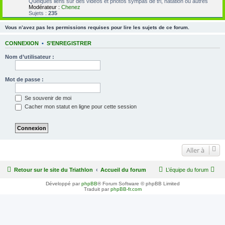
Quelques liens sur des vidéos et photos sympas de tri, natation ou autres
Modérateur :
Chenez
Sujets :
235
Vous n’avez pas les permissions requises pour lire les sujets de ce forum.
CONNEXION
•
S’ENREGISTRER
Nom d’utilisateur :
Mot de passe :
Se souvenir de moi
Cacher mon statut en ligne pour cette session
Aller à
Retour sur le site du Triathlon
Accueil du forum
L’équipe du forum
Développé par
phpBB
® Forum Software © phpBB Limited
Traduit par
phpBB-fr.com