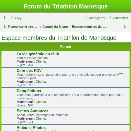
Forum du Triathlon Manosque
FAQ
S’enregistrer
Connexion
R
Retour sur le site du Triathlon
Accueil du forum
Espace membres du Triathlon de Manosque
e
Espace membres du Triathlon de Manosque
c
Forum
h
La vie générale du club
e
Tout sur la vie du club
Modérateur :
Chenez
r
Sujets :
267
c
Coin des RDV
Vous recherchez un partenaire pour une sortie vélo ou pour une sortie VTT,
h
course à pied
Modérateur :
Chenez
e
Sujets :
719
r
Compétitions
vous avez participé à une compétition, vous cherchez du monde pour faire
une équipe,....
Modérateur :
Chenez
Sujets :
583
Petites Annonces
Achat, Vente, échanges de matériels...
Modérateur :
Chenez
Sujets :
171
Vidéo et Photos