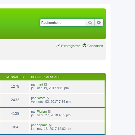
Rechercher
Recherche avancé
S’enregistrer
Connexion
MESSAGES
DERNIER MESSAGE
V
par
matt
1278
o
jeu. oct. 19, 2017 9:19 pm
i
r
V
par
Nesta
l
2433
o
ven. nov. 03, 2017 7:34 pm
e
i
d
r
e
V
par
Florian
l
r
4138
o
jeu. sept. 27, 2018 4:35 pm
e
n
i
d
i
r
e
e
V
par
copane
l
r
384
r
o
lun. nov. 13, 2017 12:02 pm
e
n
m
i
d
i
e