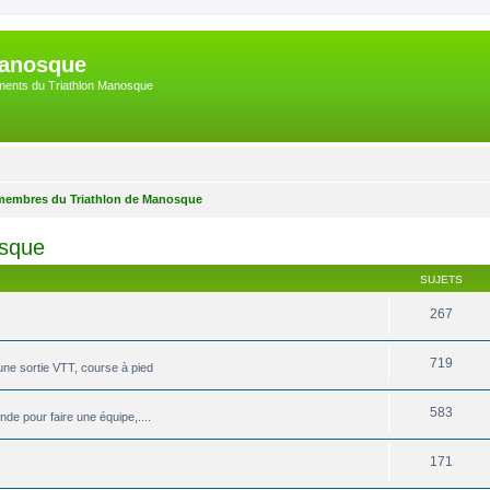
Manosque
nements du Triathlon Manosque
membres du Triathlon de Manosque
osque
SUJETS
267
719
une sortie VTT, course à pied
583
de pour faire une équipe,....
171