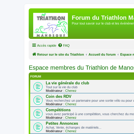
Forum du Triathlon 
Pour tout savoir sur le club et les événè
Accès rapide
FAQ
Retour sur le site du Triathlon
Accueil du forum
Espace 
Espace membres du Triathlon de Man
FORUM
La vie générale du club
Tout sur la vie du club
Modérateur :
Chenez
Coin des RDV
Vous recherchez un partenaire pour une sortie vélo ou pour 
Modérateur :
Chenez
Compétitions
vous avez participé à une compétition, vous cherchez du mon
Modérateur :
Chenez
Petites Annonces
Achat, Vente, échanges de matériels...
Modérateur :
Chenez