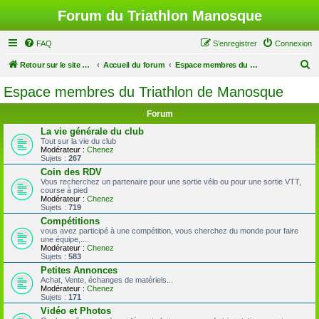
Forum du Triathlon Manosque
FAQ
S’enregistrer
Connexion
R
Retour sur le site du Triathlon
Accueil du forum
Espace membres du Triathlon de Manosque
e
Espace membres du Triathlon de Manosque
c
Forum
h
La vie générale du club
e
Tout sur la vie du club
Modérateur :
Chenez
r
Sujets :
267
c
Coin des RDV
Vous recherchez un partenaire pour une sortie vélo ou pour une sortie VTT,
h
course à pied
Modérateur :
Chenez
e
Sujets :
719
r
Compétitions
vous avez participé à une compétition, vous cherchez du monde pour faire
une équipe,....
Modérateur :
Chenez
Sujets :
583
Petites Annonces
Achat, Vente, échanges de matériels...
Modérateur :
Chenez
Sujets :
171
Vidéo et Photos