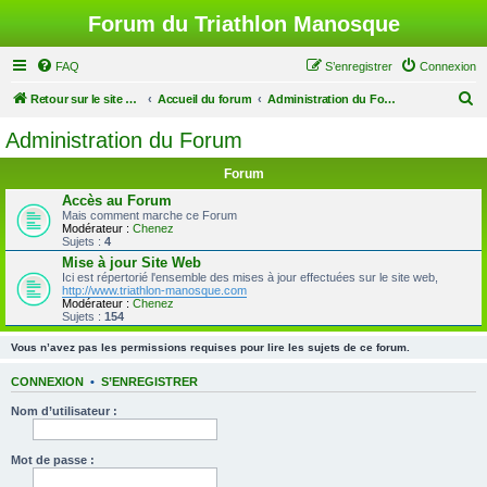
Forum du Triathlon Manosque
FAQ
S’enregistrer
Connexion
R
Retour sur le site du Triathlon
Accueil du forum
Administration du Forum
e
Administration du Forum
c
Forum
h
Accès au Forum
e
Mais comment marche ce Forum
Modérateur :
Chenez
r
Sujets :
4
c
Mise à jour Site Web
Ici est répertorié l'ensemble des mises à jour effectuées sur le site web,
h
http://www.triathlon-manosque.com
Modérateur :
Chenez
e
Sujets :
154
r
Vous n’avez pas les permissions requises pour lire les sujets de ce forum.
CONNEXION
•
S’ENREGISTRER
Nom d’utilisateur :
Mot de passe :