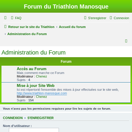
Forum du Triathlon Manosque
FAQ
S’enregistrer
Connexion
Retour sur le site du Triathlon
Accueil du forum
Administration du Forum
R
e
Administration du Forum
c
Forum
h
Accès au Forum
e
Mais comment marche ce Forum
Modérateur :
Chenez
r
Sujets :
4
c
Mise à jour Site Web
Ici est répertorié l'ensemble des mises à jour effectuées sur le site web,
h
http://www.triathlon-manosque.com
Modérateur :
Chenez
e
Sujets :
154
r
Vous n’avez pas les permissions requises pour lire les sujets de ce forum.
CONNEXION
•
S’ENREGISTRER
Nom d’utilisateur :