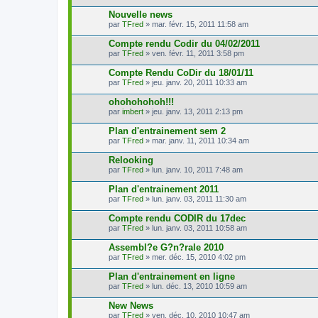
Nouvelle news
par
TFred
» mar. févr. 15, 2011 11:58 am
Compte rendu Codir du 04/02/2011
par
TFred
» ven. févr. 11, 2011 3:58 pm
Compte Rendu CoDir du 18/01/11
par
TFred
» jeu. janv. 20, 2011 10:33 am
ohohohohoh!!!
par
imbert
» jeu. janv. 13, 2011 2:13 pm
Plan d'entrainement sem 2
par
TFred
» mar. janv. 11, 2011 10:34 am
Relooking
par
TFred
» lun. janv. 10, 2011 7:48 am
Plan d'entrainement 2011
par
TFred
» lun. janv. 03, 2011 11:30 am
Compte rendu CODIR du 17dec
par
TFred
» lun. janv. 03, 2011 10:58 am
Assembl?e G?n?rale 2010
par
TFred
» mer. déc. 15, 2010 4:02 pm
Plan d'entrainement en ligne
par
TFred
» lun. déc. 13, 2010 10:59 am
New News
par
TFred
» ven. déc. 10, 2010 10:47 am