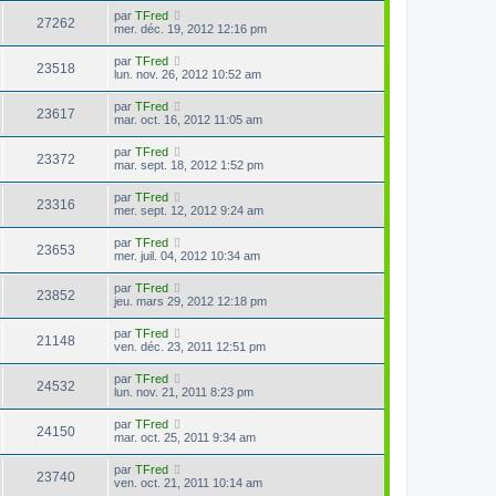
par
TFred
27262
mer. déc. 19, 2012 12:16 pm
par
TFred
23518
lun. nov. 26, 2012 10:52 am
par
TFred
23617
mar. oct. 16, 2012 11:05 am
par
TFred
23372
mar. sept. 18, 2012 1:52 pm
par
TFred
23316
mer. sept. 12, 2012 9:24 am
par
TFred
23653
mer. juil. 04, 2012 10:34 am
par
TFred
23852
jeu. mars 29, 2012 12:18 pm
par
TFred
21148
ven. déc. 23, 2011 12:51 pm
par
TFred
24532
lun. nov. 21, 2011 8:23 pm
par
TFred
24150
mar. oct. 25, 2011 9:34 am
par
TFred
23740
ven. oct. 21, 2011 10:14 am