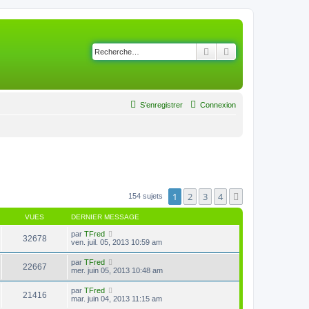
Rechercher
Recherche avancé
S’enregistrer
Connexion
1
2
3
4
Suivante
154 sujets
VUES
DERNIER MESSAGE
par
TFred
32678
ven. juil. 05, 2013 10:59 am
par
TFred
22667
mer. juin 05, 2013 10:48 am
par
TFred
21416
mar. juin 04, 2013 11:15 am