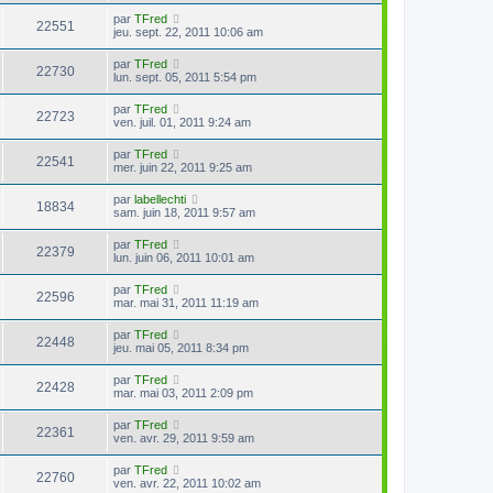
par
TFred
22551
jeu. sept. 22, 2011 10:06 am
par
TFred
22730
lun. sept. 05, 2011 5:54 pm
par
TFred
22723
ven. juil. 01, 2011 9:24 am
par
TFred
22541
mer. juin 22, 2011 9:25 am
par
labellechti
18834
sam. juin 18, 2011 9:57 am
par
TFred
22379
lun. juin 06, 2011 10:01 am
par
TFred
22596
mar. mai 31, 2011 11:19 am
par
TFred
22448
jeu. mai 05, 2011 8:34 pm
par
TFred
22428
mar. mai 03, 2011 2:09 pm
par
TFred
22361
ven. avr. 29, 2011 9:59 am
par
TFred
22760
ven. avr. 22, 2011 10:02 am