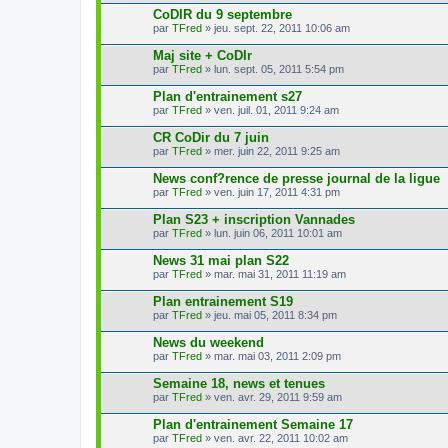
CoDIR du 9 septembre
par
TFred
» jeu. sept. 22, 2011 10:06 am
Maj site + CoDIr
par
TFred
» lun. sept. 05, 2011 5:54 pm
Plan d'entrainement s27
par
TFred
» ven. juil. 01, 2011 9:24 am
CR CoDir du 7 juin
par
TFred
» mer. juin 22, 2011 9:25 am
News conf?rence de presse journal de la ligue
par
TFred
» ven. juin 17, 2011 4:31 pm
Plan S23 + inscription Vannades
par
TFred
» lun. juin 06, 2011 10:01 am
News 31 mai plan S22
par
TFred
» mar. mai 31, 2011 11:19 am
Plan entrainement S19
par
TFred
» jeu. mai 05, 2011 8:34 pm
News du weekend
par
TFred
» mar. mai 03, 2011 2:09 pm
Semaine 18, news et tenues
par
TFred
» ven. avr. 29, 2011 9:59 am
Plan d'entrainement Semaine 17
par
TFred
» ven. avr. 22, 2011 10:02 am