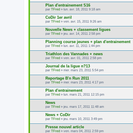
Plan d'entrainement S16
par
TFred
» lun. avr. 18, 2011 9:18 am
CoDir 1er avril
par
TFred
» ven. avr. 15, 2011 9:26 am
Nouvelle News + classement ligues
par
TFred
» jeu. avr. 14, 2011 2:58 pm
Planning course jeunes + plan d'entrainement
par
TFred
» lun. avr. 11, 2011 1:44 pm
Triathlon des Vannades + news
par
TFred
» ven. avr. 01, 2011 2:58 pm
Journal de la ligue n?13
par
TFred
» mer. mars 23, 2011 5:54 pm
Reportage B'n Run 2011
par
TFred
» mer. mars 23, 2011 4:17 pm
Plan d'entrainement
par
TFred
» lun. mars 21, 2011 12:15 pm
News
par
TFred
» jeu. mars 17, 2011 11:48 am
News + CoDir
par
TFred
» jeu. mars 10, 2011 3:49 pm
Presse nouvel article
par
TFred
» ven. mars 04, 2011 2:59 pm