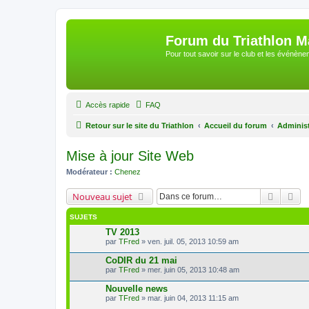
Forum du Triathlon 
Pour tout savoir sur le club et les événè
Accès rapide
FAQ
Retour sur le site du Triathlon
Accueil du forum
Adminis
Mise à jour Site Web
Modérateur :
Chenez
Recherc
Re
Nouveau sujet
SUJETS
TV 2013
par
TFred
» ven. juil. 05, 2013 10:59 am
CoDIR du 21 mai
par
TFred
» mer. juin 05, 2013 10:48 am
Nouvelle news
par
TFred
» mar. juin 04, 2013 11:15 am