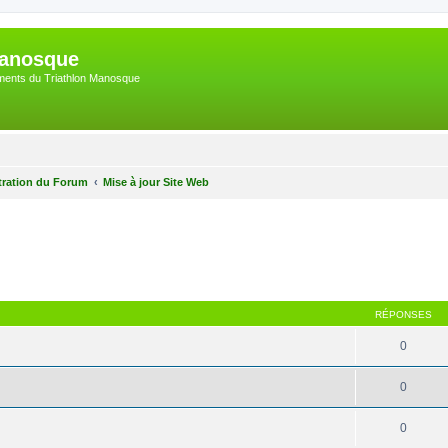
Manosque
nements du Triathlon Manosque
tration du Forum
Mise à jour Site Web
her
cherche avancée
RÉPONSES
0
0
0