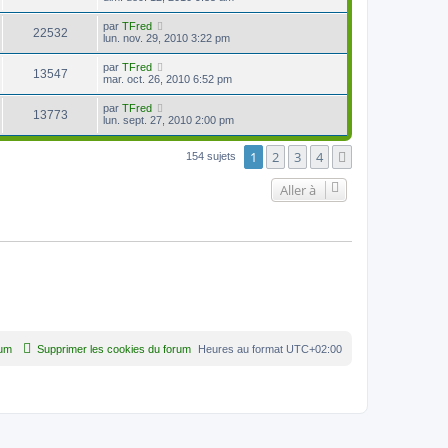
par
TFred
22532
lun. nov. 29, 2010 3:22 pm
par
TFred
13547
mar. oct. 26, 2010 6:52 pm
par
TFred
13773
lun. sept. 27, 2010 2:00 pm
1
2
3
4
Suivante
154 sujets
Aller à
rum
Supprimer les cookies du forum
Heures au format
UTC+02:00