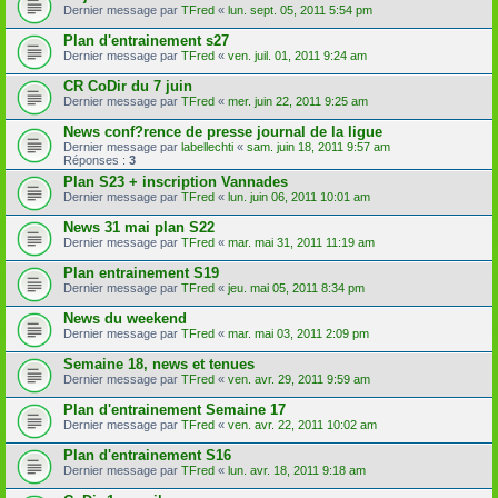
Dernier message par
TFred
«
lun. sept. 05, 2011 5:54 pm
Plan d'entrainement s27
Dernier message par
TFred
«
ven. juil. 01, 2011 9:24 am
CR CoDir du 7 juin
Dernier message par
TFred
«
mer. juin 22, 2011 9:25 am
News conf?rence de presse journal de la ligue
Dernier message par
labellechti
«
sam. juin 18, 2011 9:57 am
Réponses :
3
Plan S23 + inscription Vannades
Dernier message par
TFred
«
lun. juin 06, 2011 10:01 am
News 31 mai plan S22
Dernier message par
TFred
«
mar. mai 31, 2011 11:19 am
Plan entrainement S19
Dernier message par
TFred
«
jeu. mai 05, 2011 8:34 pm
News du weekend
Dernier message par
TFred
«
mar. mai 03, 2011 2:09 pm
Semaine 18, news et tenues
Dernier message par
TFred
«
ven. avr. 29, 2011 9:59 am
Plan d'entrainement Semaine 17
Dernier message par
TFred
«
ven. avr. 22, 2011 10:02 am
Plan d'entrainement S16
Dernier message par
TFred
«
lun. avr. 18, 2011 9:18 am