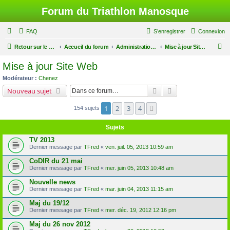
Forum du Triathlon Manosque
FAQ
S’enregistrer
Connexion
R
Retour sur le site du Triathlon
Accueil du forum
Administration du Forum
Mise à jour Site Web
e
Mise à jour Site Web
c
Modérateur :
Chenez
h
Rechercher
Recherche avancé
Nouveau sujet
e
1
2
3
4
Suivante
154 sujets
r
c
Sujets
h
TV 2013
e
Dernier message par
TFred
«
ven. juil. 05, 2013 10:59 am
r
CoDIR du 21 mai
Dernier message par
TFred
«
mer. juin 05, 2013 10:48 am
Nouvelle news
Dernier message par
TFred
«
mar. juin 04, 2013 11:15 am
Maj du 19/12
Dernier message par
TFred
«
mer. déc. 19, 2012 12:16 pm
Maj du 26 nov 2012