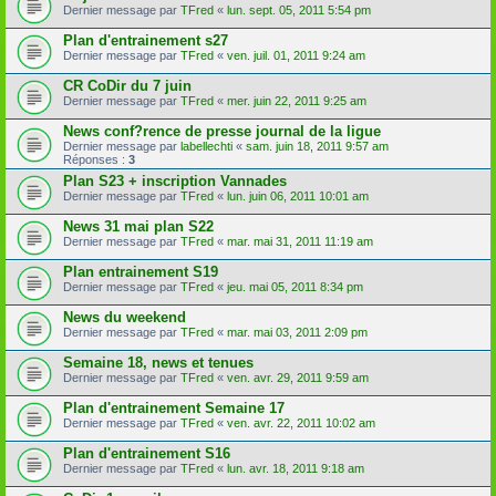
Dernier message par
TFred
«
lun. sept. 05, 2011 5:54 pm
Plan d'entrainement s27
Dernier message par
TFred
«
ven. juil. 01, 2011 9:24 am
CR CoDir du 7 juin
Dernier message par
TFred
«
mer. juin 22, 2011 9:25 am
News conf?rence de presse journal de la ligue
Dernier message par
labellechti
«
sam. juin 18, 2011 9:57 am
Réponses :
3
Plan S23 + inscription Vannades
Dernier message par
TFred
«
lun. juin 06, 2011 10:01 am
News 31 mai plan S22
Dernier message par
TFred
«
mar. mai 31, 2011 11:19 am
Plan entrainement S19
Dernier message par
TFred
«
jeu. mai 05, 2011 8:34 pm
News du weekend
Dernier message par
TFred
«
mar. mai 03, 2011 2:09 pm
Semaine 18, news et tenues
Dernier message par
TFred
«
ven. avr. 29, 2011 9:59 am
Plan d'entrainement Semaine 17
Dernier message par
TFred
«
ven. avr. 22, 2011 10:02 am
Plan d'entrainement S16
Dernier message par
TFred
«
lun. avr. 18, 2011 9:18 am