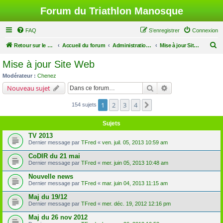
Forum du Triathlon Manosque
FAQ
S’enregistrer
Connexion
R
Retour sur le site du Triathlon
Accueil du forum
Administration du Forum
Mise à jour Site Web
e
Mise à jour Site Web
c
Modérateur :
Chenez
h
Rechercher
Recherche avancé
Nouveau sujet
e
1
2
3
4
Suivante
154 sujets
r
c
Sujets
h
TV 2013
e
Dernier message par
TFred
«
ven. juil. 05, 2013 10:59 am
r
CoDIR du 21 mai
Dernier message par
TFred
«
mer. juin 05, 2013 10:48 am
Nouvelle news
Dernier message par
TFred
«
mar. juin 04, 2013 11:15 am
Maj du 19/12
Dernier message par
TFred
«
mer. déc. 19, 2012 12:16 pm
Maj du 26 nov 2012