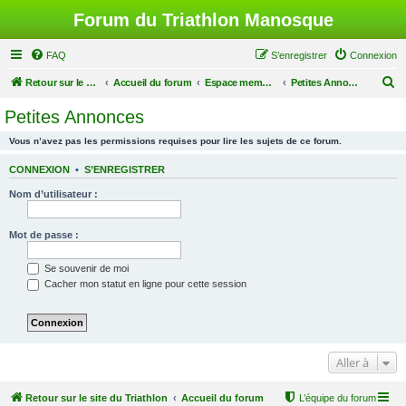
Forum du Triathlon Manosque
FAQ
S’enregistrer
Connexion
R
Retour sur le site du Triathlon
Accueil du forum
Espace membres du Triathlon de Manosque
Petites Annonces
e
Petites Annonces
c
Vous n’avez pas les permissions requises pour lire les sujets de ce forum.
h
e
CONNEXION
•
S’ENREGISTRER
r
Nom d’utilisateur :
c
h
Mot de passe :
e
Se souvenir de moi
r
Cacher mon statut en ligne pour cette session
Aller à
Retour sur le site du Triathlon
Accueil du forum
L’équipe du forum