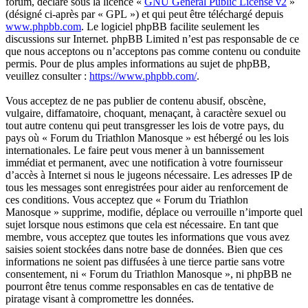
forum, déclaré sous la licence «
GNU General Public License v2
»
(désigné ci-après par « GPL ») et qui peut être téléchargé depuis
www.phpbb.com
. Le logiciel phpBB facilite seulement les
discussions sur Internet. phpBB Limited n’est pas responsable de ce
que nous acceptons ou n’acceptons pas comme contenu ou conduite
permis. Pour de plus amples informations au sujet de phpBB,
veuillez consulter :
https://www.phpbb.com/
.
Vous acceptez de ne pas publier de contenu abusif, obscène,
vulgaire, diffamatoire, choquant, menaçant, à caractère sexuel ou
tout autre contenu qui peut transgresser les lois de votre pays, du
pays où « Forum du Triathlon Manosque » est hébergé ou les lois
internationales. Le faire peut vous mener à un bannissement
immédiat et permanent, avec une notification à votre fournisseur
d’accès à Internet si nous le jugeons nécessaire. Les adresses IP de
tous les messages sont enregistrées pour aider au renforcement de
ces conditions. Vous acceptez que « Forum du Triathlon
Manosque » supprime, modifie, déplace ou verrouille n’importe quel
sujet lorsque nous estimons que cela est nécessaire. En tant que
membre, vous acceptez que toutes les informations que vous avez
saisies soient stockées dans notre base de données. Bien que ces
informations ne soient pas diffusées à une tierce partie sans votre
consentement, ni « Forum du Triathlon Manosque », ni phpBB ne
pourront être tenus comme responsables en cas de tentative de
piratage visant à compromettre les données.