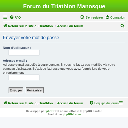
Forum du Triathlon Manosque
FAQ
S’enregistrer
Connexion
R
Retour sur le site du Triathlon
Accueil du forum
e
Envoyer votre mot de passe
c
h
Nom d’utilisateur :
e
r
Adresse e-mail :
Adresse e-mail associée à votre compte. Si vous ne l’avez pas modifiée via votre
c
panneau d’utilisateur, il s’agit de l’adresse que vous avez fournie lors de votre
enregistrement.
h
e
r
Retour sur le site du Triathlon
Accueil du forum
L’équipe du forum
Développé par
phpBB
® Forum Software © phpBB Limited
Traduit par
phpBB-fr.com