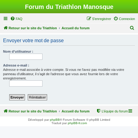
Forum du Triathlon Manosque
FAQ
S’enregistrer
Connexion
R
Retour sur le site du Triathlon
Accueil du forum
e
Envoyer votre mot de passe
c
h
Nom d’utilisateur :
e
r
Adresse e-mail :
Adresse e-mail associée à votre compte. Si vous ne l’avez pas modifiée via votre
c
panneau d’utilisateur, il s’agit de l’adresse que vous avez fournie lors de votre
enregistrement.
h
e
r
Retour sur le site du Triathlon
Accueil du forum
L’équipe du forum
Développé par
phpBB
® Forum Software © phpBB Limited
Traduit par
phpBB-fr.com