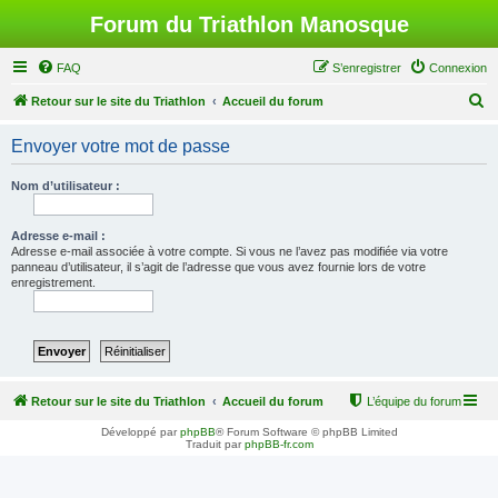
Forum du Triathlon Manosque
FAQ
S’enregistrer
Connexion
R
Retour sur le site du Triathlon
Accueil du forum
e
Envoyer votre mot de passe
c
h
Nom d’utilisateur :
e
r
Adresse e-mail :
Adresse e-mail associée à votre compte. Si vous ne l’avez pas modifiée via votre
c
panneau d’utilisateur, il s’agit de l’adresse que vous avez fournie lors de votre
enregistrement.
h
e
r
Retour sur le site du Triathlon
Accueil du forum
L’équipe du forum
Développé par
phpBB
® Forum Software © phpBB Limited
Traduit par
phpBB-fr.com